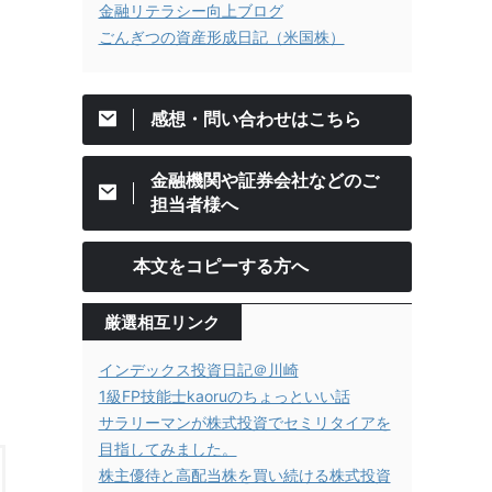
金融リテラシー向上ブログ
ごんぎつの資産形成日記（米国株）
感想・問い合わせはこちら
金融機関や証券会社などのご
担当者様へ
本文をコピーする方へ
厳選相互リンク
インデックス投資日記＠川崎
1級FP技能士kaoruのちょっといい話
サラリーマンが株式投資でセミリタイアを
目指してみました。
株主優待と高配当株を買い続ける株式投資