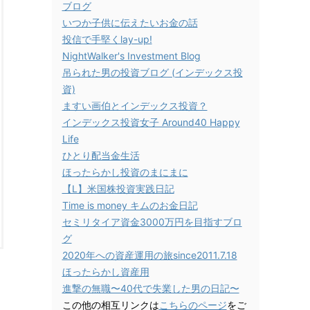
ブログ
いつか子供に伝えたいお金の話
投信で手堅くlay-up!
NightWalker's Investment Blog
吊られた男の投資ブログ (インデックス投
資)
ますい画伯とインデックス投資？
インデックス投資女子 Around40 Happy
Life
ひとり配当金生活
ほったらかし投資のまにまに
【L】米国株投資実践日記
Time is money キムのお金日記
セミリタイア資金3000万円を目指すブロ
グ
2020年への資産運用の旅since2011.7.18
ほったらかし資産用
進撃の無職〜40代で失業した男の日記〜
この他の相互リンクは
こちらのページ
をご