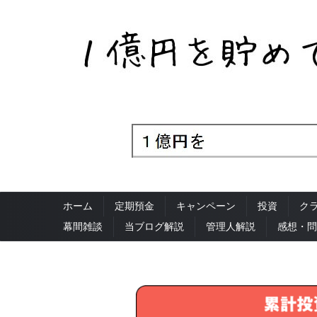
ホーム
定期預金
キャンペーン
投資
ク
幕間雑談
当ブログ解説
管理人解説
感想・問