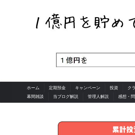
ホーム
定期預金
キャンペーン
投資
ク
幕間雑談
当ブログ解説
管理人解説
感想・問