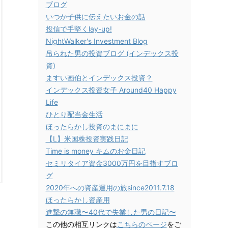
ブログ
いつか子供に伝えたいお金の話
投信で手堅くlay-up!
NightWalker's Investment Blog
吊られた男の投資ブログ (インデックス投
資)
ますい画伯とインデックス投資？
インデックス投資女子 Around40 Happy
Life
ひとり配当金生活
ほったらかし投資のまにまに
【L】米国株投資実践日記
Time is money キムのお金日記
セミリタイア資金3000万円を目指すブロ
グ
2020年への資産運用の旅since2011.7.18
ほったらかし資産用
進撃の無職〜40代で失業した男の日記〜
この他の相互リンクは
こちらのページ
をご