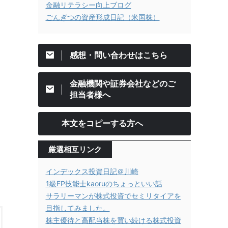
金融リテラシー向上ブログ
ごんぎつの資産形成日記（米国株）
感想・問い合わせはこちら
金融機関や証券会社などのご
担当者様へ
本文をコピーする方へ
厳選相互リンク
インデックス投資日記＠川崎
1級FP技能士kaoruのちょっといい話
サラリーマンが株式投資でセミリタイアを
目指してみました。
株主優待と高配当株を買い続ける株式投資