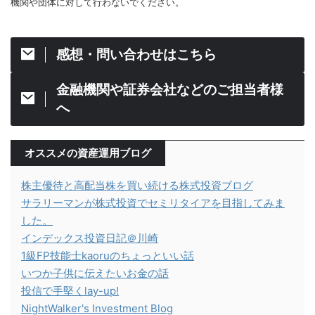
機関や団体に対して行わないでください。
感想・問い合わせはこちら
金融機関や証券会社などのご担当者様
へ
オススメの資産運用ブログ
株主優待と高配当株を買い続ける株式投資ブログ
サラリーマンが株式投資でセミリタイアを目指してみま
した。
インデックス投資日記＠川崎
1級FP技能士kaoruのちょっといい話
いつか子供に伝えたいお金の話
投信で手堅くlay-up!
NightWalker's Investment Blog