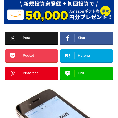
Post
Share
Pocket
Hatena
Pinterest
LINE