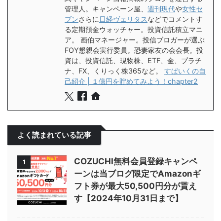
管理人。キャンペーン屋、
週刊現代
や
女性セ
ブン
さらに
日経ヴェリタス
などでコメントす
る定期預金ウォッチャー。投資信託積立マニ
ア。 画伯マネージャー。投信ブロガーが選ぶ
FOY懇親会実行委員。恐妻家友の会会長。投
資は、投資信託、現物株、ETF、金、プラチ
ナ、FX、くりっく株365など。
すぱいくの自
己紹介 | １億円を貯めてみよう！chapter2
よく読まれている記事
COZUCHI無料会員登録キャンペ
1
ーンは当ブログ限定でAmazonギ
フト券が最大50,500円分が貰え
す【2024年10月31日まで】