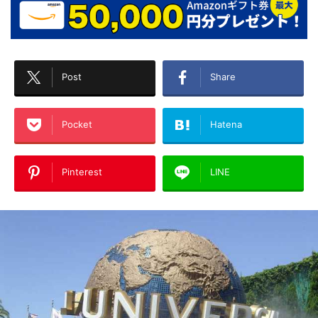
Post
Share
Pocket
Hatena
Pinterest
LINE