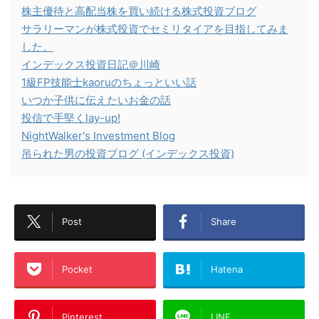
株主優待と高配当株を買い続ける株式投資ブログ
サラリーマンが株式投資でセミリタイアを目指してみま
した。
インデックス投資日記＠川崎
1級FP技能士kaoruのちょっといい話
いつか子供に伝えたいお金の話
投信で手堅くlay-up!
NightWalker's Investment Blog
吊られた男の投資ブログ (インデックス投資)
Post
Share
Pocket
Hatena
Pinterest
LINE