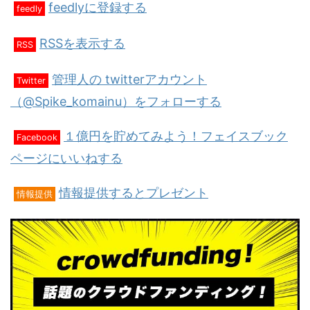
feedlyに登録する
feedly
RSSを表示する
RSS
管理人の twitterアカウント
Twitter
（@Spike_komainu）をフォローする
１億円を貯めてみよう！フェイスブック
Facebook
ページにいいねする
情報提供するとプレゼント
情報提供