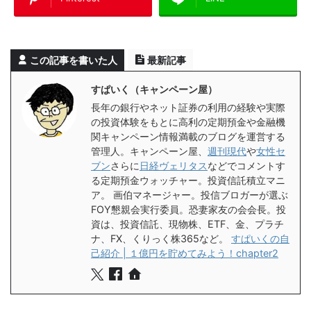
この記事を書いた人
最新記事
すぱいく（キャンペーン屋）
長年の銀行やネット証券の利用の経験や実際
の投資体験をもとに高利の定期預金や金融機
関キャンペーン情報満載のブログを運営する
管理人。キャンペーン屋、
週刊現代
や
女性セ
ブン
さらに
日経ヴェリタス
などでコメントす
る定期預金ウォッチャー。投資信託積立マニ
ア。 画伯マネージャー。投信ブロガーが選ぶ
FOY懇親会実行委員。恐妻家友の会会長。投
資は、投資信託、現物株、ETF、金、プラチ
ナ、FX、くりっく株365など。
すぱいくの自
己紹介 | １億円を貯めてみよう！chapter2