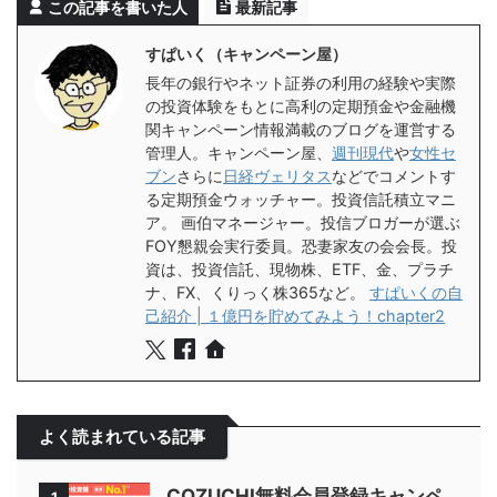
この記事を書いた人
最新記事
すぱいく（キャンペーン屋）
長年の銀行やネット証券の利用の経験や実際
の投資体験をもとに高利の定期預金や金融機
関キャンペーン情報満載のブログを運営する
管理人。キャンペーン屋、
週刊現代
や
女性セ
ブン
さらに
日経ヴェリタス
などでコメントす
る定期預金ウォッチャー。投資信託積立マニ
ア。 画伯マネージャー。投信ブロガーが選ぶ
FOY懇親会実行委員。恐妻家友の会会長。投
資は、投資信託、現物株、ETF、金、プラチ
ナ、FX、くりっく株365など。
すぱいくの自
己紹介 | １億円を貯めてみよう！chapter2
よく読まれている記事
COZUCHI無料会員登録キャンペ