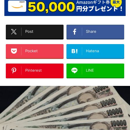
Post
Share
Pocket
Hatena
Pinterest
LINE