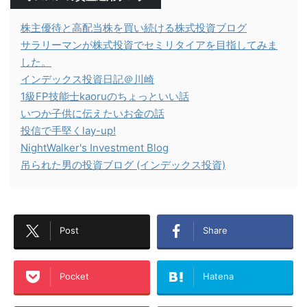
株主優待と高配当株を買い続ける株式投資ブログ
サラリーマンが株式投資でセミリタイアを目指してみま
した。
インデックス投資日記＠川崎
1級FP技能士kaoruのちょっといい話
いつか子供に伝えたいお金の話
投信で手堅くlay-up!
NightWalker's Investment Blog
吊られた男の投資ブログ (インデックス投資)
Post
Share
Pocket
Hatena