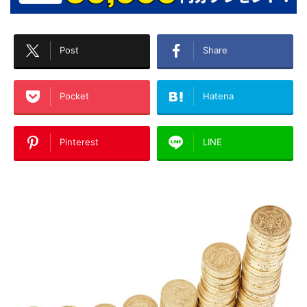
Post
Share
Pocket
Hatena
Pinterest
LINE