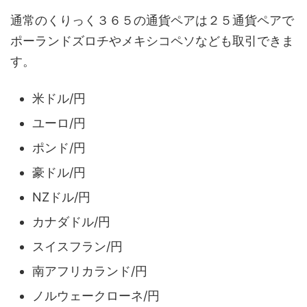
通常のくりっく３６５の通貨ペアは２５通貨ペアで
ポーランドズロチやメキシコペソなども取引できま
す。
米ドル/円
ユーロ/円
ポンド/円
豪ドル/円
NZドル/円
カナダドル/円
スイスフラン/円
南アフリカランド/円
ノルウェークローネ/円