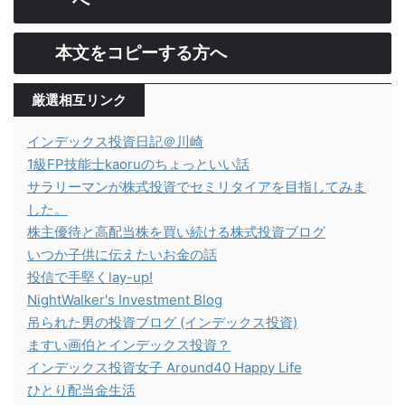
本文をコピーする方へ
厳選相互リンク
インデックス投資日記＠川崎
1級FP技能士kaoruのちょっといい話
サラリーマンが株式投資でセミリタイアを目指してみま
した。
株主優待と高配当株を買い続ける株式投資ブログ
いつか子供に伝えたいお金の話
投信で手堅くlay-up!
NightWalker's Investment Blog
吊られた男の投資ブログ (インデックス投資)
ますい画伯とインデックス投資？
インデックス投資女子 Around40 Happy Life
ひとり配当金生活