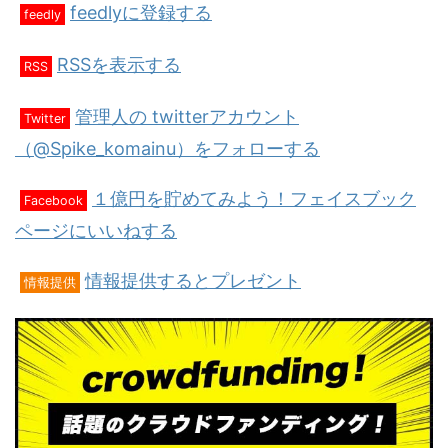
feedlyに登録する
feedly
RSSを表示する
RSS
管理人の twitterアカウント
Twitter
（@Spike_komainu）をフォローする
１億円を貯めてみよう！フェイスブック
Facebook
ページにいいねする
情報提供するとプレゼント
情報提供