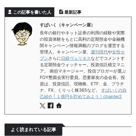
この記事を書いた人
最新記事
すぱいく（キャンペーン屋）
長年の銀行やネット証券の利用の経験や実際
の投資体験をもとに高利の定期預金や金融機
関キャンペーン情報満載のブログを運営する
管理人。キャンペーン屋、
週刊現代
や
女性セ
ブン
さらに
日経ヴェリタス
などでコメントす
る定期預金ウォッチャー。投資信託積立マニ
ア。 画伯マネージャー。投信ブロガーが選ぶ
FOY懇親会実行委員。恐妻家友の会会長。投
資は、投資信託、現物株、ETF、金、プラチ
ナ、FX、くりっく株365など。
すぱいくの自
己紹介 | １億円を貯めてみよう！chapter2
よく読まれている記事