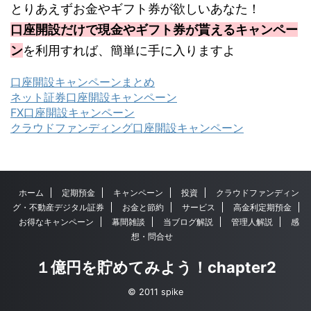
とりあえずお金やギフト券が欲しいあなた！
口座開設だけで現金やギフト券が貰えるキャンペー
ン
を利用すれば、簡単に手に入りますよ
口座開設キャンペーンまとめ
ネット証券口座開設キャンペーン
FX口座開設キャンペーン
クラウドファンディング口座開設キャンペーン
ホーム
定期預金
キャンペーン
投資
クラウドファンディン
グ・不動産デジタル証券
お金と節約
サービス
高金利定期預金
お得なキャンペーン
幕間雑談
当ブログ解説
管理人解説
感
想・問合せ
１億円を貯めてみよう！chapter2
© 2011 spike