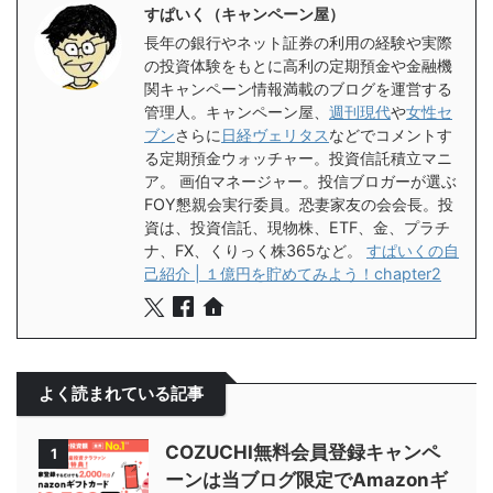
すぱいく（キャンペーン屋）
長年の銀行やネット証券の利用の経験や実際
の投資体験をもとに高利の定期預金や金融機
関キャンペーン情報満載のブログを運営する
管理人。キャンペーン屋、
週刊現代
や
女性セ
ブン
さらに
日経ヴェリタス
などでコメントす
る定期預金ウォッチャー。投資信託積立マニ
ア。 画伯マネージャー。投信ブロガーが選ぶ
FOY懇親会実行委員。恐妻家友の会会長。投
資は、投資信託、現物株、ETF、金、プラチ
ナ、FX、くりっく株365など。
すぱいくの自
己紹介 | １億円を貯めてみよう！chapter2
よく読まれている記事
COZUCHI無料会員登録キャンペ
1
ーンは当ブログ限定でAmazonギ