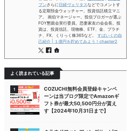
ブン
さらに
日経ヴェリタス
などでコメントす
る定期預金ウォッチャー。投資信託積立マニ
ア。 画伯マネージャー。投信ブロガーが選ぶ
FOY懇親会実行委員。恐妻家友の会会長。投
資は、投資信託、現物株、ETF、金、プラチ
ナ、FX、くりっく株365など。
すぱいくの自
己紹介 | １億円を貯めてみよう！chapter2
よく読まれている記事
COZUCHI無料会員登録キャンペ
1
ーンは当ブログ限定でAmazonギ
フト券が最大50,500円分が貰え
す【2024年10月31日まで】