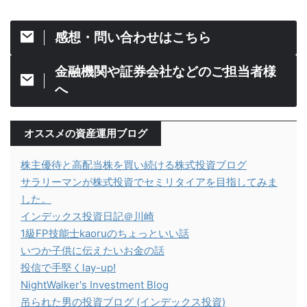
感想・問い合わせはこちら
金融機関や証券会社などのご担当者様
へ
オススメの資産運用ブログ
株主優待と高配当株を買い続ける株式投資ブログ
サラリーマンが株式投資でセミリタイアを目指してみま
した。
インデックス投資日記＠川崎
1級FP技能士kaoruのちょっといい話
いつか子供に伝えたいお金の話
投信で手堅くlay-up!
NightWalker's Investment Blog
吊られた男の投資ブログ (インデックス投資)