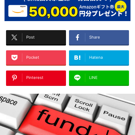
Post
Share
Pocket
Hatena
Pinterest
LINE