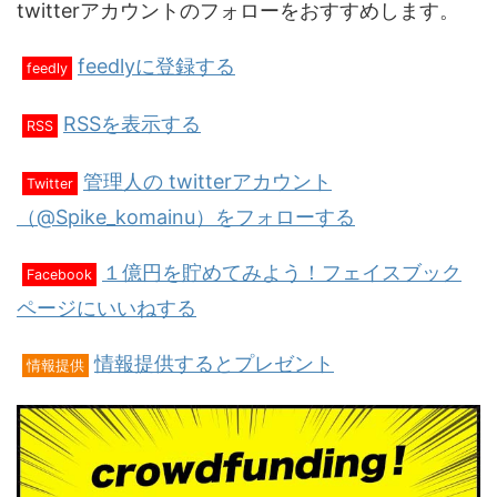
twitterアカウントのフォローをおすすめします。
feedlyに登録する
feedly
RSSを表示する
RSS
管理人の twitterアカウント
Twitter
（@Spike_komainu）をフォローする
１億円を貯めてみよう！フェイスブック
Facebook
ページにいいねする
情報提供するとプレゼント
情報提供