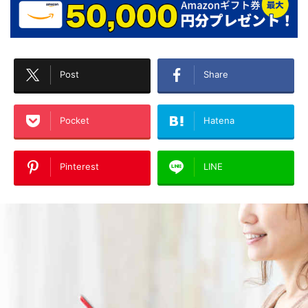
Post
Share
Pocket
Hatena
Pinterest
LINE