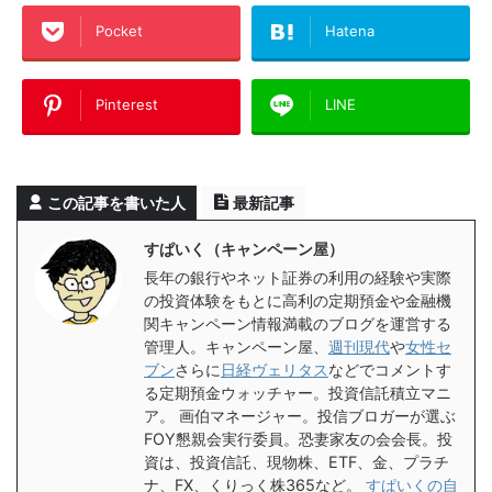
Pocket
Hatena
Pinterest
LINE
この記事を書いた人
最新記事
すぱいく（キャンペーン屋）
長年の銀行やネット証券の利用の経験や実際
の投資体験をもとに高利の定期預金や金融機
関キャンペーン情報満載のブログを運営する
管理人。キャンペーン屋、
週刊現代
や
女性セ
ブン
さらに
日経ヴェリタス
などでコメントす
る定期預金ウォッチャー。投資信託積立マニ
ア。 画伯マネージャー。投信ブロガーが選ぶ
FOY懇親会実行委員。恐妻家友の会会長。投
資は、投資信託、現物株、ETF、金、プラチ
ナ、FX、くりっく株365など。
すぱいくの自