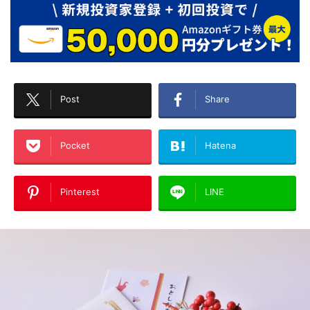
Post
Share
Pocket
Hatena
Pinterest
LINE