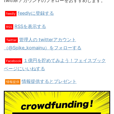
twitterアカウントのフォローをおすすめします。
feedlyに登録する
feedly
RSSを表示する
RSS
管理人の twitterアカウント
Twitter
（@Spike_komainu）をフォローする
１億円を貯めてみよう！フェイスブック
Facebook
ページにいいねする
情報提供するとプレゼント
情報提供