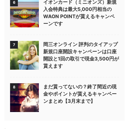
イオンカード（ミニオンズ）新規
6
入会特典は最大5,000円相当の
WAON POINTが貰えるキャンペ
ーンです
岡三オンライン 評判のタイアップ
7
新規口座開設キャンペーンは口座
開設と1回の取引で現金3,500円が
貰えます
まだ貰ってないの？終了間近の現
8
金やポイントが貰えるキャンペー
ンまとめ【3月末まで】