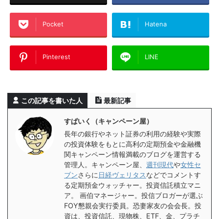
Pocket
Hatena
Pinterest
LINE
この記事を書いた人
最新記事
すぱいく（キャンペーン屋）
長年の銀行やネット証券の利用の経験や実際
の投資体験をもとに高利の定期預金や金融機
関キャンペーン情報満載のブログを運営する
管理人。キャンペーン屋、
週刊現代
や
女性セ
ブン
さらに
日経ヴェリタス
などでコメントす
る定期預金ウォッチャー。投資信託積立マニ
ア。 画伯マネージャー。投信ブロガーが選ぶ
FOY懇親会実行委員。恐妻家友の会会長。投
資は、投資信託、現物株、ETF、金、プラチ