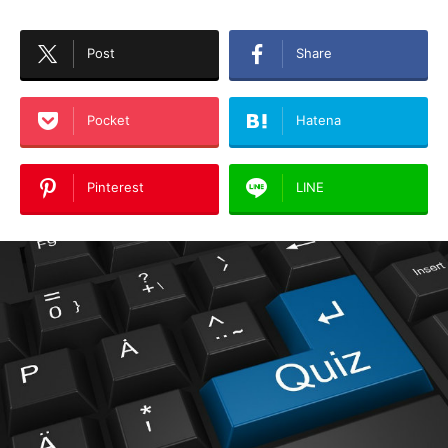
Post
Share
Pocket
Hatena
Pinterest
LINE