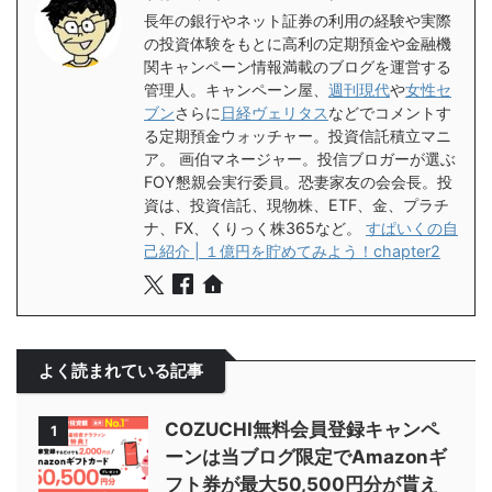
長年の銀行やネット証券の利用の経験や実際
の投資体験をもとに高利の定期預金や金融機
関キャンペーン情報満載のブログを運営する
管理人。キャンペーン屋、
週刊現代
や
女性セ
ブン
さらに
日経ヴェリタス
などでコメントす
る定期預金ウォッチャー。投資信託積立マニ
ア。 画伯マネージャー。投信ブロガーが選ぶ
FOY懇親会実行委員。恐妻家友の会会長。投
資は、投資信託、現物株、ETF、金、プラチ
ナ、FX、くりっく株365など。
すぱいくの自
己紹介 | １億円を貯めてみよう！chapter2
よく読まれている記事
COZUCHI無料会員登録キャンペ
1
ーンは当ブログ限定でAmazonギ
フト券が最大50,500円分が貰え