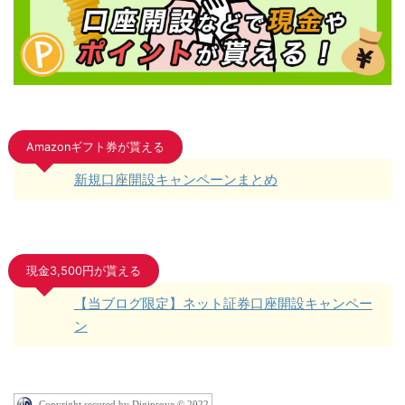
Amazonギフト券が貰える
新規口座開設キャンペーンまとめ
現金3,500円が貰える
【当ブログ限定】ネット証券口座開設キャンペー
ン
Copyright secured by Digiprove © 2022