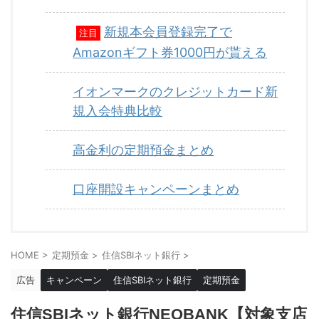
新規本会員登録完了で
注目
Amazonギフト券1000円が貰える
イオンマークのクレジットカード新
規入会特典比較
高金利の定期預金まとめ
口座開設キャンペーンまとめ
HOME
>
定期預金
>
住信SBIネット銀行
>
広告
キャンペーン
住信SBIネット銀行
定期預金
住信SBIネット銀行NEOBANK【対象支店