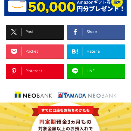
Post
Share
Pocket
Hatena
Pinterest
LINE