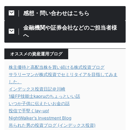
感想・問い合わせはこちら
金融機関や証券会社などのご担当者様
へ
オススメの資産運用ブログ
株主優待と高配当株を買い続ける株式投資ブログ
サラリーマンが株式投資でセミリタイアを目指してみま
した。
インデックス投資日記＠川崎
1級FP技能士kaoruのちょっといい話
いつか子供に伝えたいお金の話
投信で手堅くlay-up!
NightWalker's Investment Blog
吊られた男の投資ブログ (インデックス投資)