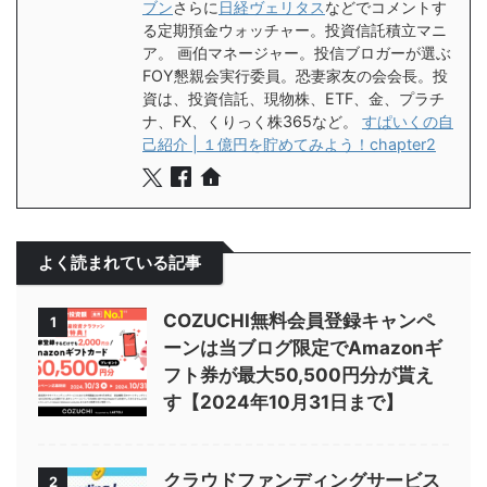
ブン
さらに
日経ヴェリタス
などでコメントす
る定期預金ウォッチャー。投資信託積立マニ
ア。 画伯マネージャー。投信ブロガーが選ぶ
FOY懇親会実行委員。恐妻家友の会会長。投
資は、投資信託、現物株、ETF、金、プラチ
ナ、FX、くりっく株365など。
すぱいくの自
己紹介 | １億円を貯めてみよう！chapter2
よく読まれている記事
COZUCHI無料会員登録キャンペ
1
ーンは当ブログ限定でAmazonギ
フト券が最大50,500円分が貰え
す【2024年10月31日まで】
クラウドファンディングサービス
2