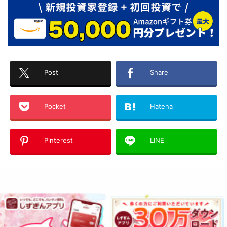
Post
Share
Pocket
Hatena
Pinterest
LINE