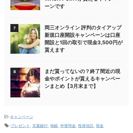
ーンです
岡三オンライン 評判のタイアップ
7
新規口座開設キャンペーンは口座
開設と1回の取引で現金3,500円が
貰えます
まだ貰ってないの？終了間近の現
8
金やポイントが貰えるキャンペー
ンまとめ【3月末まで】
-
キャンペーン
-
プレゼント
,
京葉銀行
,
地銀
,
外貨預金
,
投資信託
,
現金