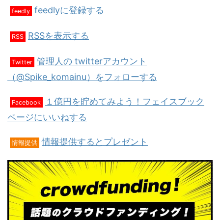
feedlyに登録する
feedly
RSSを表示する
RSS
管理人の twitterアカウント
Twitter
（@Spike_komainu）をフォローする
１億円を貯めてみよう！フェイスブック
Facebook
ページにいいねする
情報提供するとプレゼント
情報提供