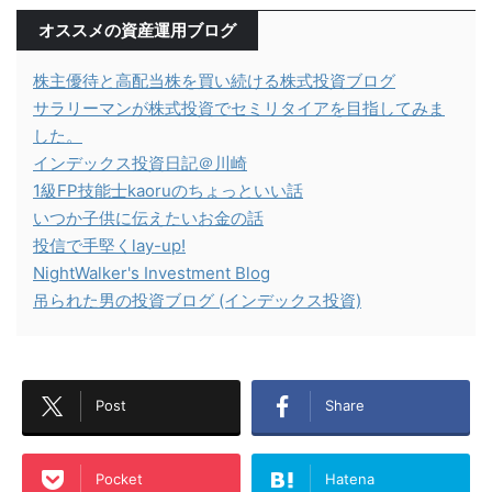
オススメの資産運用ブログ
株主優待と高配当株を買い続ける株式投資ブログ
サラリーマンが株式投資でセミリタイアを目指してみま
した。
インデックス投資日記＠川崎
1級FP技能士kaoruのちょっといい話
いつか子供に伝えたいお金の話
投信で手堅くlay-up!
NightWalker's Investment Blog
吊られた男の投資ブログ (インデックス投資)
Post
Share
Pocket
Hatena