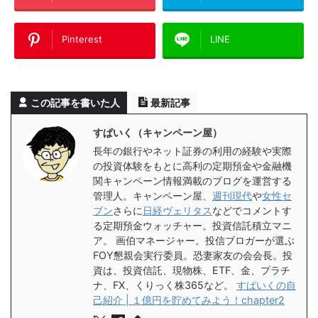
Pinterest
LINE
この記事を書いた人
最新記事
すぱいく（キャンペーン屋）
長年の銀行やネット証券の利用の経験や実際
の投資体験をもとに高利の定期預金や金融機
関キャンペーン情報満載のブログを運営する
管理人。キャンペーン屋、
週刊現代
や
女性セ
ブン
さらに
日経ヴェリタス
などでコメントす
る定期預金ウォッチャー。投資信託積立マニ
ア。 画伯マネージャー。投信ブロガーが選ぶ
FOY懇親会実行委員。恐妻家友の会会長。投
資は、投資信託、現物株、ETF、金、プラチ
ナ、FX、くりっく株365など。
すぱいくの自
己紹介 | １億円を貯めてみよう！chapter2