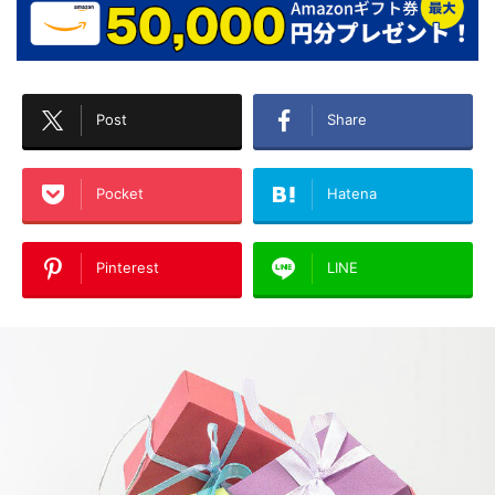
Post
Share
Pocket
Hatena
Pinterest
LINE