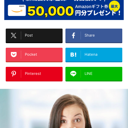
Post
Share
Pocket
Hatena
Pinterest
LINE