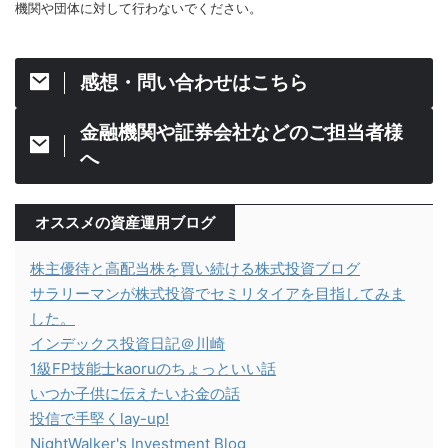
機関や団体に対して行わないでください。
感想・問い合わせはこちら
金融機関や証券会社などのご担当者様
へ
オススメの資産運用ブログ
株主優待と高配当株を買い続ける株式投資ブログ
サラリーマンが株式投資でセミリタイアを目指してみま
した。
インデックス投資日記＠川崎
1級FP技能士kaoruのちょっといい話
いつか子供に伝えたいお金の話
投信で手堅くlay-up!
NightWalker's Investment Blog