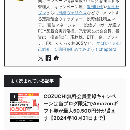
関キャンペーン情報満載のブログを運営する
管理人。キャンペーン屋、
週刊現代
や
女性セ
ブン
さらに
日経ヴェリタス
などでコメントす
る定期預金ウォッチャー。投資信託積立マニ
ア。 画伯マネージャー。投信ブロガーが選ぶ
FOY懇親会実行委員。恐妻家友の会会長。投
資は、投資信託、現物株、ETF、金、プラチ
ナ、FX、くりっく株365など。
すぱいくの自
己紹介 | １億円を貯めてみよう！chapter2
よく読まれている記事
COZUCHI無料会員登録キャンペ
1
ーンは当ブログ限定でAmazonギ
フト券が最大50,500円分が貰え
す【2024年10月31日まで】