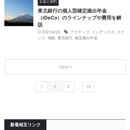
お金と節約
東北銀行の個人型確定拠出年金
（iDeCo）のラインナップや費用を解
説
2021/4/22
アクティブ
,
インデックス
,
ファ
ンド
,
地銀
,
東北銀行
,
確定拠出年金
Next »
1
2
3
…
16
新着相互リンク