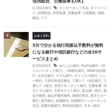
信用組合、労働金庫もOK】
2023/9/3
インターネット支店
,
ネットバン
ク
,
信用組合
,
信用金庫
,
労働金庫
,
口座開設
,
地銀
,
振込
,
ＦＸ
3
お金と節約
5分で分かる他行宛振込手数料が無料
になる銀行や信託銀行などの全26サ
ービスまとめ
2022/6/2
auじぶん銀行
,
PayPay銀行（旧
ジャパンネット銀行）
,
SBI新生銀行
,
SMBC信託銀
行
,
みずほ銀行
,
りそな銀行
,
オリックス銀行
,
ソニ
ー銀行
,
三井住友信託銀行
,
三菱ＵＦＪ信託銀行
,
三
菱ＵＦＪ銀行
,
住信ＳＢＩネット銀行
,
労働金庫
,
埼
玉りそな銀行
,
大和ネクスト銀行
,
富山第一銀行
,
振
込手数料
,
振込手数料無料
,
新銀行東京
,
東京スター
銀行
,
楽天銀行
,
紀陽銀行
,
紀陽銀行インターネット
支店
,
近畿大阪銀行
,
野村信託銀行
,
ＳＢＪ銀行