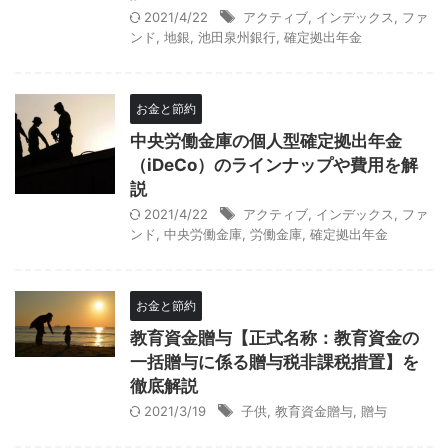
2021/4/22
アクティブ
,
インデックス
,
ファ
ンド
,
地銀
,
池田泉州銀行
,
確定拠出年金
お金と節約
中央労働金庫の個人型確定拠出年金
（iDeCo）のラインナップや費用を解
説
2021/4/22
アクティブ
,
インデックス
,
ファ
ンド
,
中央労働金庫
,
労働金庫
,
確定拠出年金
お金と節約
教育資金贈与【正式名称：教育資金の
一括贈与に係る贈与税非課税措置】を
徹底解説
2021/3/19
子供
,
教育資金贈与
,
贈与