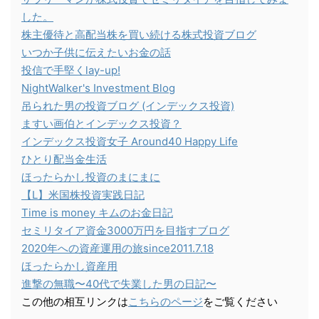
した。
株主優待と高配当株を買い続ける株式投資ブログ
いつか子供に伝えたいお金の話
投信で手堅くlay-up!
NightWalker's Investment Blog
吊られた男の投資ブログ (インデックス投資)
ますい画伯とインデックス投資？
インデックス投資女子 Around40 Happy Life
ひとり配当金生活
ほったらかし投資のまにまに
【L】米国株投資実践日記
Time is money キムのお金日記
セミリタイア資金3000万円を目指すブログ
2020年への資産運用の旅since2011.7.18
ほったらかし資産用
進撃の無職〜40代で失業した男の日記〜
この他の相互リンクは
こちらのページ
をご覧ください