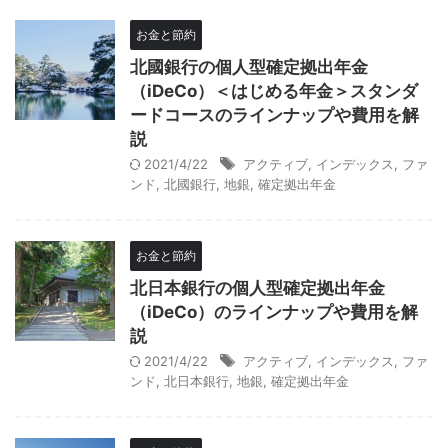
お金と節約
北國銀行の個人型確定拠出年金
（iDeCo）＜はじめる年金＞スタンダ
ードコースのラインナップや費用を解
説
2021/4/22
アクティブ
,
インデックス
,
ファ
ンド
,
北國銀行
,
地銀
,
確定拠出年金
お金と節約
北日本銀行の個人型確定拠出年金
（iDeCo）のラインナップや費用を解
説
2021/4/22
アクティブ
,
インデックス
,
ファ
ンド
,
北日本銀行
,
地銀
,
確定拠出年金