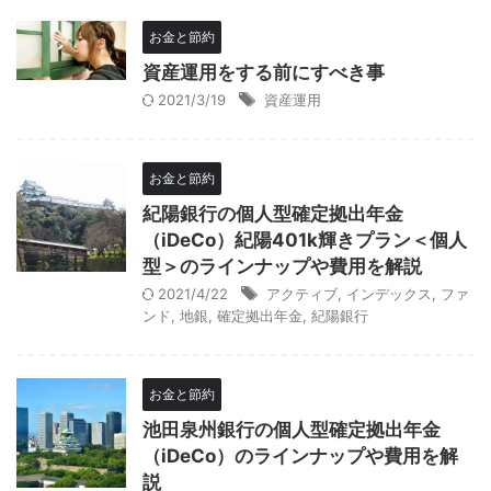
お金と節約
資産運用をする前にすべき事
2021/3/19
資産運用
お金と節約
紀陽銀行の個人型確定拠出年金
（iDeCo）紀陽401k輝きプラン＜個人
型＞のラインナップや費用を解説
2021/4/22
アクティブ
,
インデックス
,
ファ
ンド
,
地銀
,
確定拠出年金
,
紀陽銀行
お金と節約
池田泉州銀行の個人型確定拠出年金
（iDeCo）のラインナップや費用を解
説