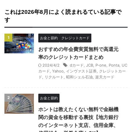
これは2026年8月によく読まれるている記事で
す
1
お金と節約
クレジットカード
おすすめの年会費実質無料で高還元
率のクレジットカードまとめ
2024/4/2
dカード
,
JCB
,
P-one
,
Ponta
,
UC
カード
,
Yahoo
,
インヴァスト証券
,
クレジットカー
ド
,
リクルート
,
昭和シェル石油
,
楽天カード
2
お金と節約
ホントは教えたくない無料で金融機
関の資金を移動する裏技【地方銀行
のインターネット支店、信用金庫、