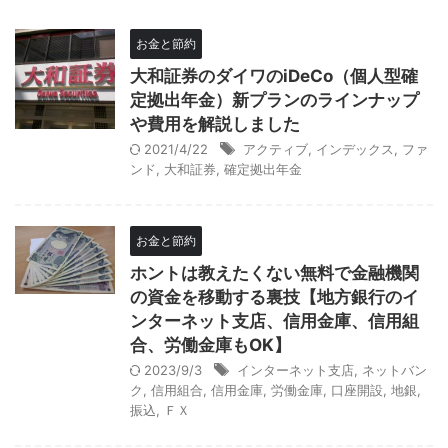
お金と節約
大和証券のダイワのiDeCo（個人型確
定拠出年金）新プランのラインナップ
や費用を解説しました
2021/4/22
アクティブ
,
インデックス
,
ファ
ンド
,
大和証券
,
確定拠出年金
お金と節約
ホントは教えたくない無料で金融機関
の資金を移動する裏技【地方銀行のイ
ンターネット支店、信用金庫、信用組
合、労働金庫もOK】
2023/9/3
インターネット支店
,
ネットバン
ク
,
信用組合
,
信用金庫
,
労働金庫
,
口座開設
,
地銀
,
振込
,
ＦＸ