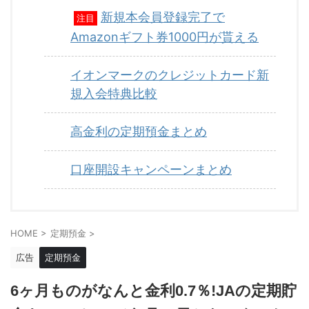
新規本会員登録完了で
注目
Amazonギフト券1000円が貰える
イオンマークのクレジットカード新
規入会特典比較
高金利の定期預金まとめ
口座開設キャンペーンまとめ
HOME
>
定期預金
>
広告
定期預金
6ヶ月ものがなんと金利0.7％!JAの定期貯