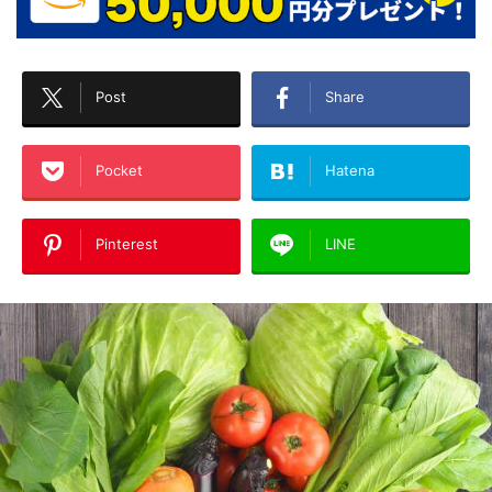
Post
Share
Pocket
Hatena
Pinterest
LINE