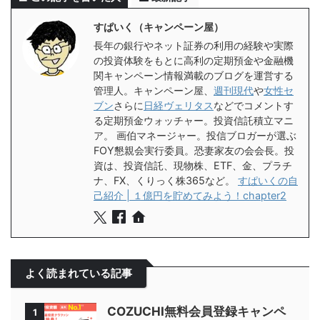
すぱいく（キャンペーン屋）
長年の銀行やネット証券の利用の経験や実際
の投資体験をもとに高利の定期預金や金融機
関キャンペーン情報満載のブログを運営する
管理人。キャンペーン屋、
週刊現代
や
女性セ
ブン
さらに
日経ヴェリタス
などでコメントす
る定期預金ウォッチャー。投資信託積立マニ
ア。 画伯マネージャー。投信ブロガーが選ぶ
FOY懇親会実行委員。恐妻家友の会会長。投
資は、投資信託、現物株、ETF、金、プラチ
ナ、FX、くりっく株365など。
すぱいくの自
己紹介 | １億円を貯めてみよう！chapter2
よく読まれている記事
COZUCHI無料会員登録キャンペ
1