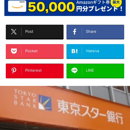
Post
Share
Pocket
Hatena
Pinterest
LINE