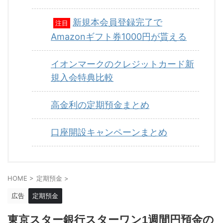
新規本会員登録完了で
注目
Amazonギフト券1000円が貰える
イオンマークのクレジットカード新
規入会特典比較
高金利の定期預金まとめ
口座開設キャンペーンまとめ
HOME
>
定期預金
>
広告
定期預金
東京スター銀行スターワン1週間円預金の