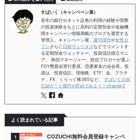
すぱいく（キャンペーン屋）
長年の銀行やネット証券の利用の経験や実際
の投資体験をもとに高利の定期預金や金融機
関キャンペーン情報満載のブログを運営する
管理人。キャンペーン屋、
週刊現代
や
女性セ
ブン
さらに
日経ヴェリタス
などでコメントす
る定期預金ウォッチャー。投資信託積立マニ
ア。 画伯マネージャー。投信ブロガーが選ぶ
FOY懇親会実行委員。恐妻家友の会会長。投
資は、投資信託、現物株、ETF、金、プラチ
ナ、FX、くりっく株365など。
すぱいくの自
己紹介 | １億円を貯めてみよう！chapter2
よく読まれている記事
COZUCHI無料会員登録キャンペ
1