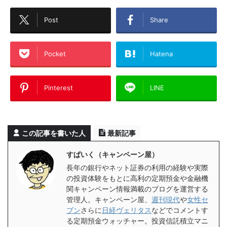
Post
Share
Pocket
Hatena
Pinterest
LINE
この記事を書いた人
最新記事
すぱいく（キャンペーン屋）
長年の銀行やネット証券の利用の経験や実際
の投資体験をもとに高利の定期預金や金融機
関キャンペーン情報満載のブログを運営する
管理人。キャンペーン屋、
週刊現代
や
女性セ
ブン
さらに
日経ヴェリタス
などでコメントす
る定期預金ウォッチャー。投資信託積立マニ