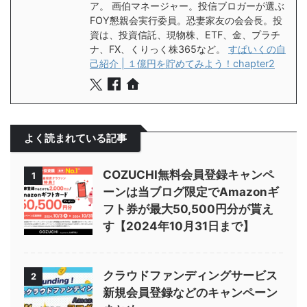
ア。 画伯マネージャー。投信ブロガーが選ぶ
FOY懇親会実行委員。恐妻家友の会会長。投
資は、投資信託、現物株、ETF、金、プラチ
ナ、FX、くりっく株365など。
すぱいくの自
己紹介 | １億円を貯めてみよう！chapter2
よく読まれている記事
COZUCHI無料会員登録キャンペ
1
ーンは当ブログ限定でAmazonギ
フト券が最大50,500円分が貰え
す【2024年10月31日まで】
クラウドファンディングサービス
2
新規会員登録などのキャンペーン