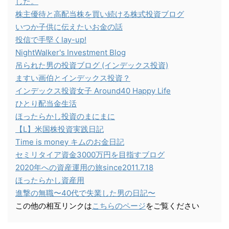
した。
株主優待と高配当株を買い続ける株式投資ブログ
いつか子供に伝えたいお金の話
投信で手堅くlay-up!
NightWalker's Investment Blog
吊られた男の投資ブログ (インデックス投資)
ますい画伯とインデックス投資？
インデックス投資女子 Around40 Happy Life
ひとり配当金生活
ほったらかし投資のまにまに
【L】米国株投資実践日記
Time is money キムのお金日記
セミリタイア資金3000万円を目指すブログ
2020年への資産運用の旅since2011.7.18
ほったらかし資産用
進撃の無職〜40代で失業した男の日記〜
この他の相互リンクは
こちらのページ
をご覧ください