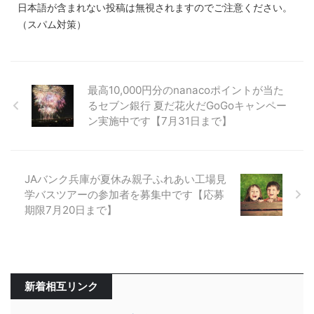
日本語が含まれない投稿は無視されますのでご注意ください。
（スパム対策）
最高10,000円分のnanacoポイントが当た
るセブン銀行 夏だ花火だGoGoキャンペー
ン実施中です【7月31日まで】
JAバンク兵庫が夏休み親子ふれあい工場見
学バスツアーの参加者を募集中です【応募
期限7月20日まで】
新着相互リンク