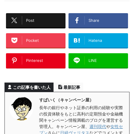
Post
Share
Pocket
Hatena
Pinterest
LINE
この記事を書いた人
最新記事
すぱいく（キャンペーン屋）
長年の銀行やネット証券の利用の経験や実際
の投資体験をもとに高利の定期預金や金融機
関キャンペーン情報満載のブログを運営する
管理人。キャンペーン屋、
週刊現代
や
女性セ
ブン
さらに
日経ヴェリタス
などでコメントす