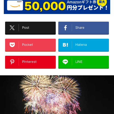
Post
Share
Pocket
Hatena
Pinterest
LINE