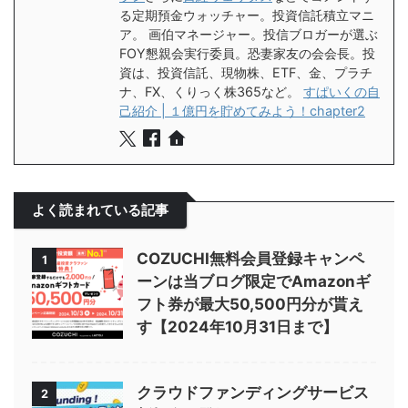
る定期預金ウォッチャー。投資信託積立マニ
ア。 画伯マネージャー。投信ブロガーが選ぶ
FOY懇親会実行委員。恐妻家友の会会長。投
資は、投資信託、現物株、ETF、金、プラチ
ナ、FX、くりっく株365など。
すぱいくの自
己紹介 | １億円を貯めてみよう！chapter2
よく読まれている記事
COZUCHI無料会員登録キャンペ
1
ーンは当ブログ限定でAmazonギ
フト券が最大50,500円分が貰え
す【2024年10月31日まで】
クラウドファンディングサービス
2