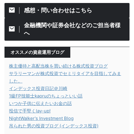
感想・問い合わせはこちら
金融機関や証券会社などのご担当者様
へ
オススメの資産運用ブログ
株主優待と高配当株を買い続ける株式投資ブログ
サラリーマンが株式投資でセミリタイアを目指してみま
した。
インデックス投資日記＠川崎
1級FP技能士kaoruのちょっといい話
いつか子供に伝えたいお金の話
投信で手堅くlay-up!
NightWalker's Investment Blog
吊られた男の投資ブログ (インデックス投資)