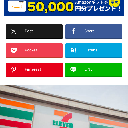
Post
Share
Pocket
Hatena
Pinterest
LINE