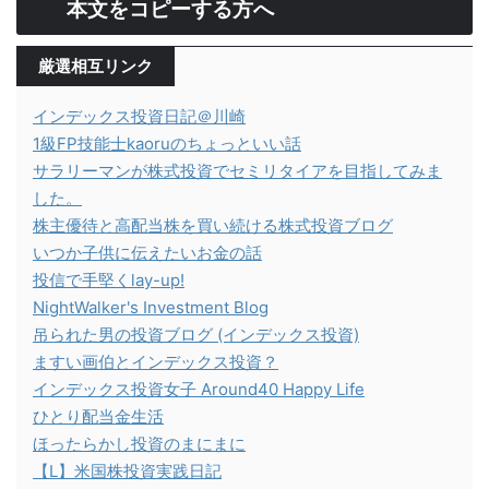
本文をコピーする方へ
厳選相互リンク
インデックス投資日記＠川崎
1級FP技能士kaoruのちょっといい話
サラリーマンが株式投資でセミリタイアを目指してみま
した。
株主優待と高配当株を買い続ける株式投資ブログ
いつか子供に伝えたいお金の話
投信で手堅くlay-up!
NightWalker's Investment Blog
吊られた男の投資ブログ (インデックス投資)
ますい画伯とインデックス投資？
インデックス投資女子 Around40 Happy Life
ひとり配当金生活
ほったらかし投資のまにまに
【L】米国株投資実践日記