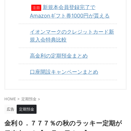
新規本会員登録完了で
注目
Amazonギフト券1000円が貰える
イオンマークのクレジットカード新
規入会特典比較
高金利の定期預金まとめ
口座開設キャンペーンまとめ
HOME
>
定期預金
>
広告
定期預金
金利０．７７７％の秋のラッキー定期が