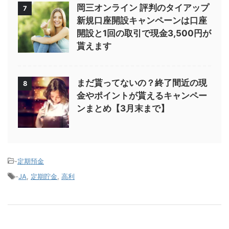
岡三オンライン 評判のタイアップ
7
新規口座開設キャンペーンは口座
開設と1回の取引で現金3,500円が
貰えます
まだ貰ってないの？終了間近の現
8
金やポイントが貰えるキャンペー
ンまとめ【3月末まで】
-
定期預金
-
JA
,
定期貯金
,
高利