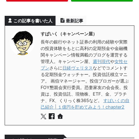
この記事を書いた人
最新記事
すぱいく（キャンペーン屋）
長年の銀行やネット証券の利用の経験や実際
の投資体験をもとに高利の定期預金や金融機
関キャンペーン情報満載のブログを運営する
管理人。キャンペーン屋、
週刊現代
や
女性セ
ブン
さらに
日経ヴェリタス
などでコメントす
る定期預金ウォッチャー。投資信託積立マニ
ア。 画伯マネージャー。投信ブロガーが選ぶ
FOY懇親会実行委員。恐妻家友の会会長。投
資は、投資信託、現物株、ETF、金、プラチ
ナ、FX、くりっく株365など。
すぱいくの自
己紹介 | １億円を貯めてみよう！chapter2