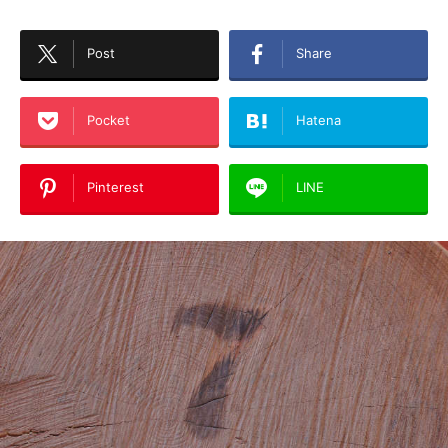
Post
Share
Pocket
Hatena
Pinterest
LINE