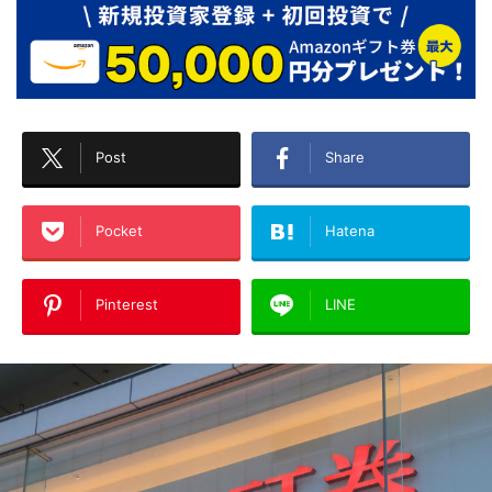
Post
Share
Pocket
Hatena
Pinterest
LINE