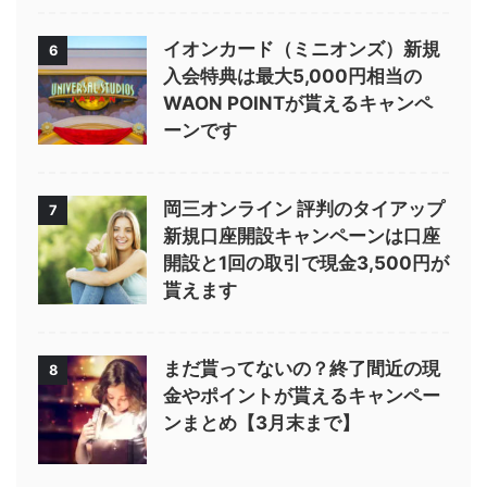
イオンカード（ミニオンズ）新規
6
入会特典は最大5,000円相当の
WAON POINTが貰えるキャンペ
ーンです
岡三オンライン 評判のタイアップ
7
新規口座開設キャンペーンは口座
開設と1回の取引で現金3,500円が
貰えます
まだ貰ってないの？終了間近の現
8
金やポイントが貰えるキャンペー
ンまとめ【3月末まで】