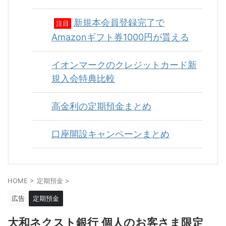
新規本会員登録完了で
注目
Amazonギフト券1000円が貰える
イオンマークのクレジットカード新
規入会特典比較
高金利の定期預金まとめ
口座開設キャンペーンまとめ
HOME
>
定期預金
>
広告
定期預金
大和ネクスト銀行 個人のお客さま限定