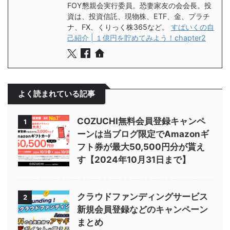
FOY懇親会実行委員。恐妻家友の会会長。投
資は、投資信託、現物株、ETF、金、プラチ
ナ、FX、くりっく株365など。
すぱいくの自
己紹介 | １億円を貯めてみよう！chapter2
よく読まれている記事
COZUCHI無料会員登録キャンペ
1
ーンは当ブログ限定でAmazonギ
フト券が最大50,500円分が貰え
す【2024年10月31日まで】
クラウドファンディングサービス
2
新規会員登録などのキャンペーン
まとめ