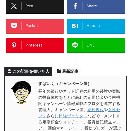
Post
Share
Pocket
Hatena
Pinterest
LINE
この記事を書いた人
最新記事
すぱいく（キャンペーン屋）
長年の銀行やネット証券の利用の経験や実際
の投資体験をもとに高利の定期預金や金融機
関キャンペーン情報満載のブログを運営する
管理人。キャンペーン屋、
週刊現代
や
女性セ
ブン
さらに
日経ヴェリタス
などでコメントす
る定期預金ウォッチャー。投資信託積立マニ
ア。 画伯マネージャー。投信ブロガーが選ぶ