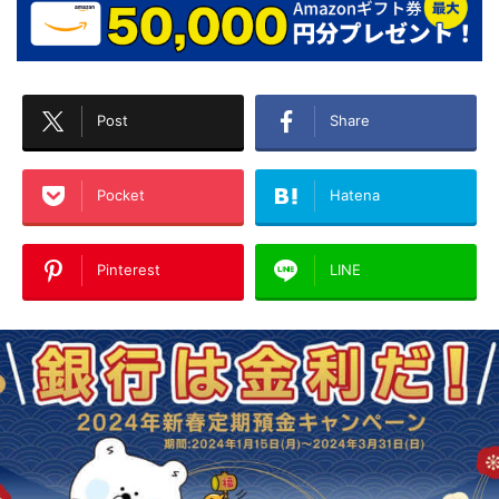
Post
Share
Pocket
Hatena
Pinterest
LINE