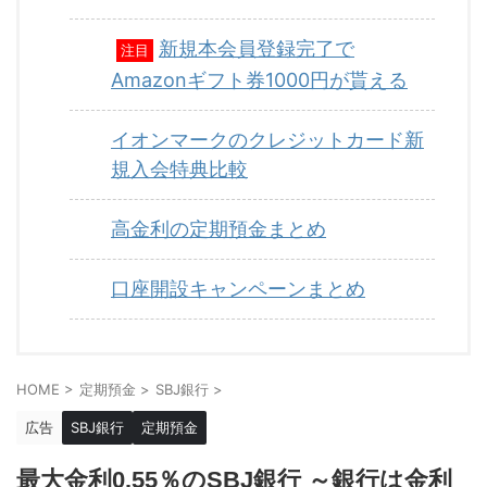
新規本会員登録完了で
注目
Amazonギフト券1000円が貰える
イオンマークのクレジットカード新
規入会特典比較
高金利の定期預金まとめ
口座開設キャンペーンまとめ
HOME
>
定期預金
>
SBJ銀行
>
広告
SBJ銀行
定期預金
最大金利0.55％のSBJ銀行 ～銀行は金利