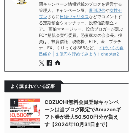
関キャンペーン情報満載のブログを運営する
管理人。キャンペーン屋、
週刊現代
や
女性セ
ブン
さらに
日経ヴェリタス
などでコメントす
る定期預金ウォッチャー。投資信託積立マニ
ア。 画伯マネージャー。投信ブロガーが選ぶ
FOY懇親会実行委員。恐妻家友の会会長。投
資は、投資信託、現物株、ETF、金、プラチ
ナ、FX、くりっく株365など。
すぱいくの自
己紹介 | １億円を貯めてみよう！chapter2
よく読まれている記事
COZUCHI無料会員登録キャンペ
1
ーンは当ブログ限定でAmazonギ
フト券が最大50,500円分が貰え
す【2024年10月31日まで】