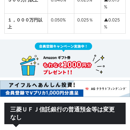
%
１，０００万円以
0.050%
0.025％
▲0.025
上
%
三菱ＵＦＪ信託銀行の普通預金等は変更
なし