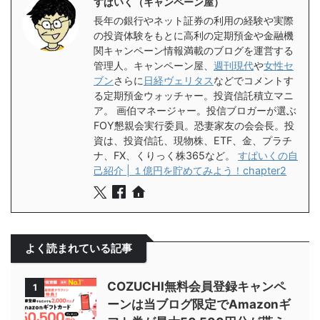
すぱいく（キャンペーン屋）
長年の銀行やネット証券の利用の経験や実際
の投資体験をもとに高利の定期預金や金融機
関キャンペーン情報満載のブログを運営する
管理人。キャンペーン屋、
週刊現代
や
女性セ
ブン
さらに
日経ヴェリタス
などでコメントす
る定期預金ウォッチャー。投資信託積立マニ
ア。 画伯マネージャー。投信ブロガーが選ぶ
FOY懇親会実行委員。恐妻家友の会会長。投
資は、投資信託、現物株、ETF、金、プラチ
ナ、FX、くりっく株365など。
すぱいくの自
己紹介 | １億円を貯めてみよう！chapter2
よく読まれている記事
COZUCHI無料会員登録キャンペ
1
ーンは当ブログ限定でAmazonギ