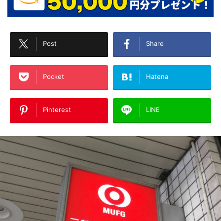
Post
Share
Pocket
Hatena
Pinterest
LINE