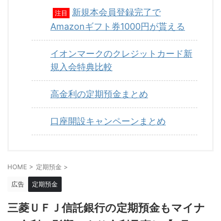
新規本会員登録完了で
注目
Amazonギフト券1000円が貰える
イオンマークのクレジットカード新
規入会特典比較
高金利の定期預金まとめ
口座開設キャンペーンまとめ
HOME
>
定期預金
>
広告
定期預金
三菱ＵＦＪ信託銀行の定期預金もマイナ