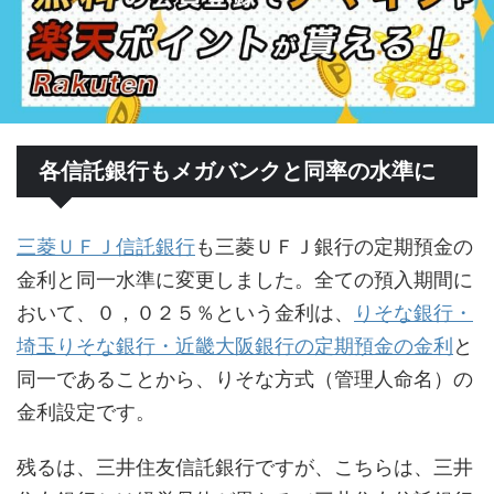
各信託銀行もメガバンクと同率の水準に
三菱ＵＦＪ信託銀行
も三菱ＵＦＪ銀行の定期預金の
金利と同一水準に変更しました。全ての預入期間に
おいて、０，０２５％という金利は、
りそな銀行・
埼玉りそな銀行・近畿大阪銀行の定期預金の金利
と
同一であることから、りそな方式（管理人命名）の
金利設定です。
残るは、三井住友信託銀行ですが、こちらは、三井