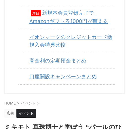
新規本会員登録完了で
注目
Amazonギフト券1000円が貰える
イオンマークのクレジットカード新
規入会特典比較
高金利の定期預金まとめ
口座開設キャンペーンまとめ
HOME
>
イベント
>
広告
イベント
ミキモト 真珠博士と学ぼう “パールのひ