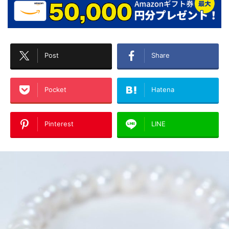
Post
Share
Pocket
Hatena
Pinterest
LINE