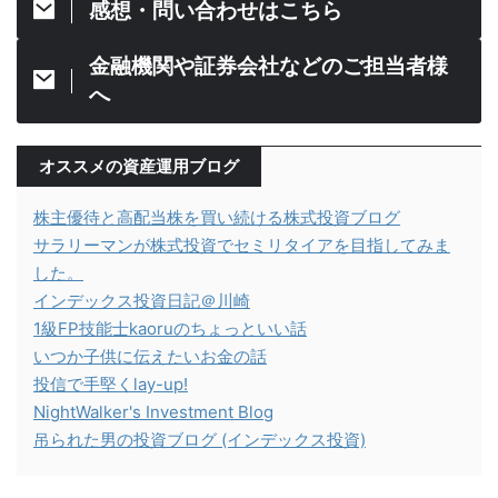
感想・問い合わせはこちら
金融機関や証券会社などのご担当者様
へ
オススメの資産運用ブログ
株主優待と高配当株を買い続ける株式投資ブログ
サラリーマンが株式投資でセミリタイアを目指してみま
した。
インデックス投資日記＠川崎
1級FP技能士kaoruのちょっといい話
いつか子供に伝えたいお金の話
投信で手堅くlay-up!
NightWalker's Investment Blog
吊られた男の投資ブログ (インデックス投資)