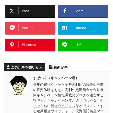
Post
Share
Pocket
Hatena
Pinterest
LINE
この記事を書いた人
最新記事
すぱいく（キャンペーン屋）
長年の銀行やネット証券の利用の経験や実際
の投資体験をもとに高利の定期預金や金融機
関キャンペーン情報満載のブログを運営する
管理人。キャンペーン屋、
週刊現代
や
女性セ
ブン
さらに
日経ヴェリタス
などでコメントす
る定期預金ウォッチャー。投資信託積立マニ