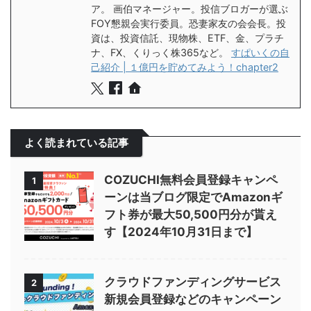
ア。 画伯マネージャー。投信ブロガーが選ぶ
FOY懇親会実行委員。恐妻家友の会会長。投
資は、投資信託、現物株、ETF、金、プラチ
ナ、FX、くりっく株365など。
すぱいくの自
己紹介 | １億円を貯めてみよう！chapter2
よく読まれている記事
COZUCHI無料会員登録キャンペ
1
ーンは当ブログ限定でAmazonギ
フト券が最大50,500円分が貰え
す【2024年10月31日まで】
クラウドファンディングサービス
2
新規会員登録などのキャンペーン