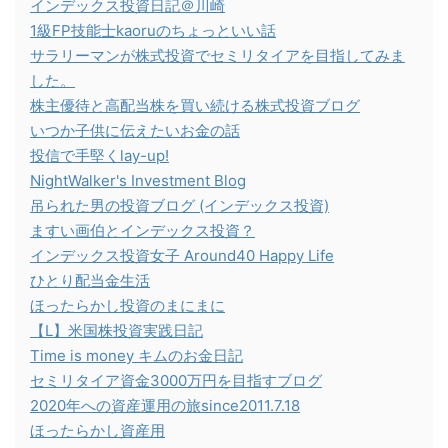
インデックス投資日記＠川崎
1級FP技能士kaoruのちょっといい話
サラリーマンが株式投資でセミリタイアを目指してみま
した。
株主優待と高配当株を買い続ける株式投資ブログ
いつか子供に伝えたいお金の話
投信で手堅くlay-up!
NightWalker's Investment Blog
吊られた男の投資ブログ (インデックス投資)
ますい画伯とインデックス投資？
インデックス投資女子 Around40 Happy Life
ひとり配当金生活
ほったらかし投資のまにまに
【L】米国株投資実践日記
Time is money キムのお金日記
セミリタイア資金3000万円を目指すブログ
2020年への資産運用の旅since2011.7.18
ほったらかし資産用