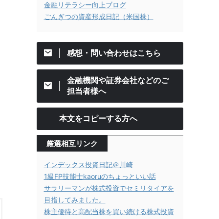
金融リテラシー向上ブログ
ごんぎつの資産形成日記（米国株）
感想・問い合わせはこちら
金融機関や証券会社などのご
担当者様へ
本文をコピーする方へ
厳選相互リンク
インデックス投資日記＠川崎
1級FP技能士kaoruのちょっといい話
サラリーマンが株式投資でセミリタイアを
目指してみました。
株主優待と高配当株を買い続ける株式投資