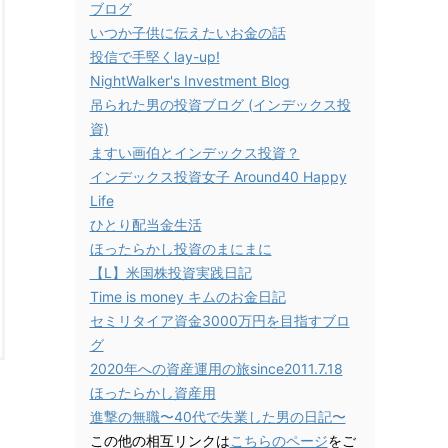
ブログ
いつか子供に伝えたいお金の話
投信で手堅くlay-up!
NightWalker's Investment Blog
吊られた男の投資ブログ (インデックス投
資)
ますい画伯とインデックス投資？
インデックス投資女子 Around40 Happy
Life
ひとり配当金生活
ほったらかし投資のまにまに
【L】米国株投資実践日記
Time is money キムのお金日記
セミリタイア資金3000万円を目指すブロ
グ
2020年への資産運用の旅since2011.7.18
ほったらかし資産用
進撃の無職〜40代で失業した男の日記〜
この他の相互リンクは
こちらのページ
をご