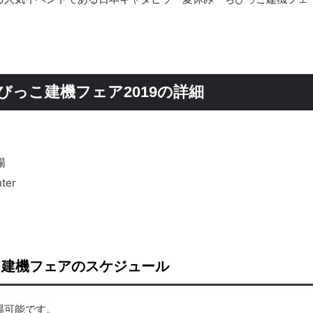
びっこ建機フェア2019の詳細
場
er
こ建機フェアのスケジュール
場可能です。