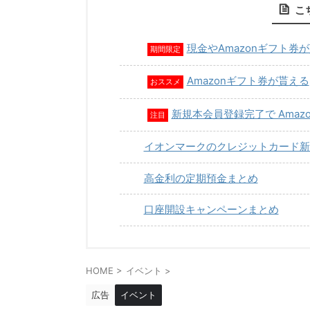
こ
現金やAmazonギフト券
期間限定
Amazonギフト券が貰える
おススメ
新規本会員登録完了で Amaz
注目
イオンマークのクレジットカード新
高金利の定期預金まとめ
口座開設キャンペーンまとめ
HOME
>
イベント
>
広告
イベント