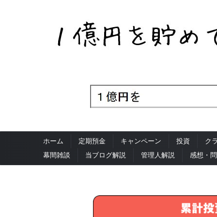
ホーム
定期預金
キャンペーン
投資
ク
幕間雑談
当ブログ解説
管理人解説
感想・問