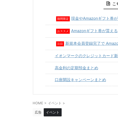
こ
現金やAmazonギフト券
期間限定
Amazonギフト券が貰える
おススメ
新規本会員登録完了で Amaz
注目
イオンマークのクレジットカード新
高金利の定期預金まとめ
口座開設キャンペーンまとめ
HOME
>
イベント
>
広告
イベント