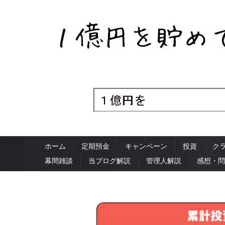
ホーム
定期預金
キャンペーン
投資
ク
幕間雑談
当ブログ解説
管理人解説
感想・問