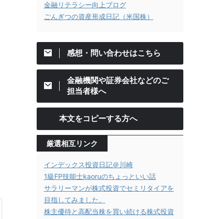
金融リテラシー向上ブログ
ごんぎつの資産形成日記（米国株）
感想・問い合わせはこちら
金融機関や証券会社などのご
担当者様へ
本文をコピーする方へ
厳選相互リンク
インデックス投資日記＠川崎
1級FP技能士kaoruのちょっといい話
サラリーマンが株式投資でセミリタイアを
目指してみました。
株主優待と高配当株を買い続ける株式投資