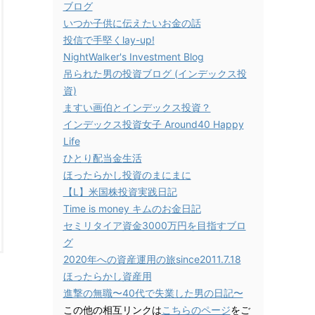
ブログ
いつか子供に伝えたいお金の話
投信で手堅くlay-up!
NightWalker's Investment Blog
吊られた男の投資ブログ (インデックス投
資)
ますい画伯とインデックス投資？
インデックス投資女子 Around40 Happy
Life
ひとり配当金生活
ほったらかし投資のまにまに
【L】米国株投資実践日記
Time is money キムのお金日記
セミリタイア資金3000万円を目指すブロ
グ
2020年への資産運用の旅since2011.7.18
ほったらかし資産用
進撃の無職〜40代で失業した男の日記〜
この他の相互リンクは
こちらのページ
をご