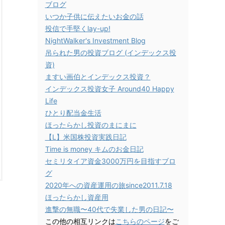
ブログ
いつか子供に伝えたいお金の話
投信で手堅くlay-up!
NightWalker's Investment Blog
吊られた男の投資ブログ (インデックス投
資)
ますい画伯とインデックス投資？
インデックス投資女子 Around40 Happy
Life
ひとり配当金生活
ほったらかし投資のまにまに
【L】米国株投資実践日記
Time is money キムのお金日記
セミリタイア資金3000万円を目指すブロ
グ
2020年への資産運用の旅since2011.7.18
ほったらかし資産用
進撃の無職〜40代で失業した男の日記〜
この他の相互リンクは
こちらのページ
をご