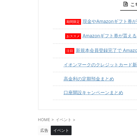
こ
現金やAmazonギフト券
期間限定
Amazonギフト券が貰える
おススメ
新規本会員登録完了で Amaz
注目
イオンマークのクレジットカード新
高金利の定期預金まとめ
口座開設キャンペーンまとめ
HOME
>
イベント
>
広告
イベント