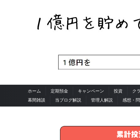
ホーム
定期預金
キャンペーン
投資
ク
幕間雑談
当ブログ解説
管理人解説
感想・問