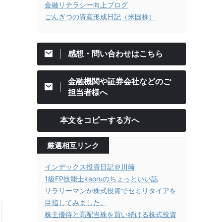
金融リテラシー向上ブログ
ごんぎつの資産形成日記（米国株）
感想・問い合わせはこちら
金融機関や証券会社などのご
担当者様へ
本文をコピーする方へ
厳選相互リンク
インデックス投資日記＠川崎
1級FP技能士kaoruのちょっといい話
サラリーマンが株式投資でセミリタイアを
目指してみました。
株主優待と高配当株を買い続ける株式投資