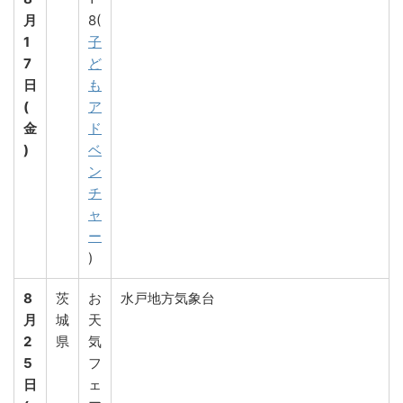
月
8(
1
子
7
ど
日
も
(
ア
金
ド
)
ベ
ン
チ
ャ
ー
)
8
茨
お
水戸地方気象台
月
城
天
2
県
気
5
フ
日
ェ