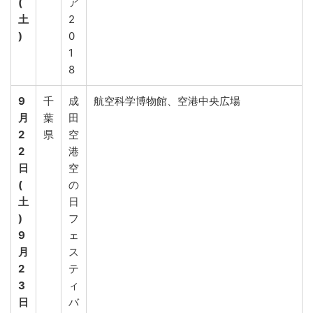
(
ア
土
2
)
0
1
8
9
千
成
航空科学博物館、空港中央広場
月
葉
田
2
県
空
2
港
日
空
(
の
土
日
)
フ
9
ェ
月
ス
2
テ
3
ィ
日
バ