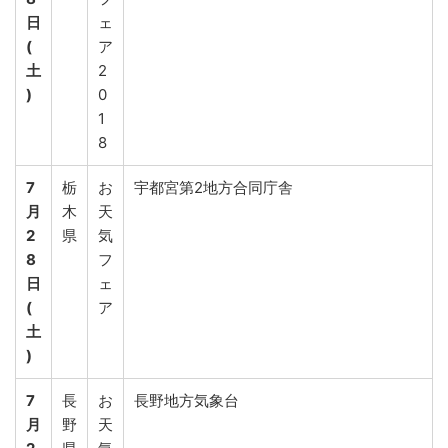
日
ェ
(
ア
土
2
)
0
1
8
7
栃
お
宇都宮第2地方合同庁舎
月
木
天
2
県
気
8
フ
日
ェ
(
ア
土
)
7
長
お
長野地方気象台
月
野
天