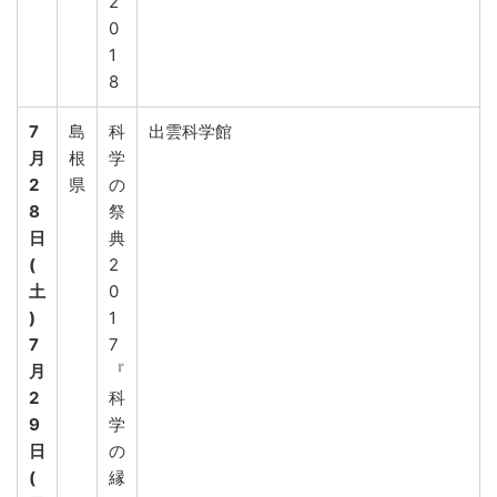
2
0
1
8
7
島
科
出雲科学館
月
根
学
2
県
の
8
祭
日
典
(
2
土
0
)
1
7
7
月
『
2
科
9
学
日
の
(
縁