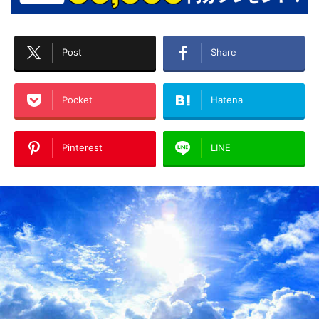
Post
Share
Pocket
Hatena
Pinterest
LINE