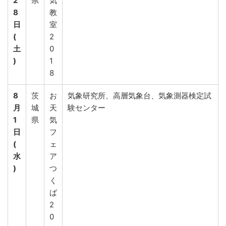
2
県
気
8
教
日
室
(
2
土
0
)
1
8
8
茨
お
気象研究所、高層気象台、気象測器検定試
月
城
天
験センター
1
県
気
日
フ
(
ェ
水
ア
)
つ
く
ば
2
0