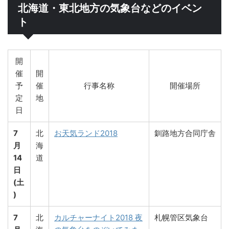
北海道・東北地方の気象台などのイベン
ト
開
催
開
予
催
行事名称
開催場所
定
地
日
7
北
お天気ランド2018
釧路地方合同庁舎
月
海
14
道
日
(土
)
7
北
カルチャーナイト2018 夜
札幌管区気象台