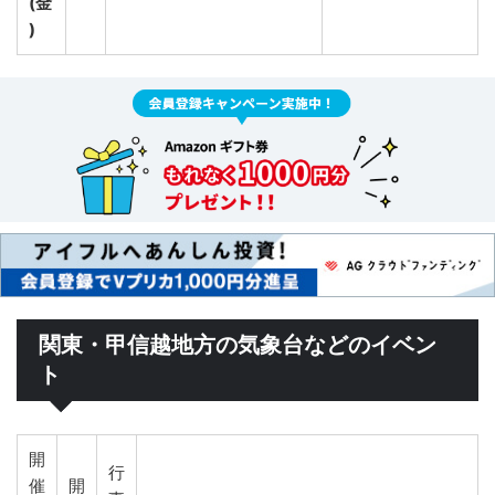
(金
)
関東・甲信越地方の気象台などのイベン
ト
開
行
催
開