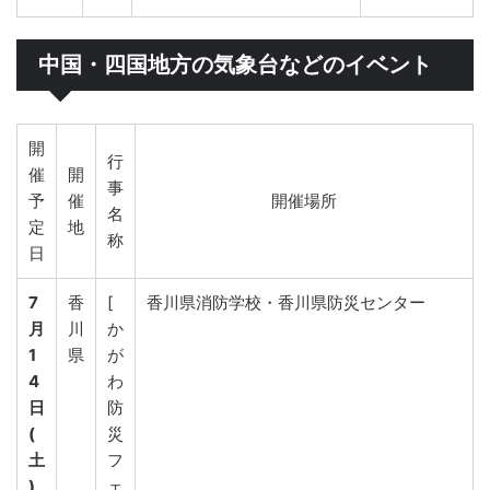
中国・四国地方の気象台などのイベント
開
行
催
開
事
予
催
開催場所
名
定
地
称
日
7
香
[
香川県消防学校・香川県防災センター
月
川
か
1
県
が
4
わ
日
防
(
災
土
フ
)
ェ