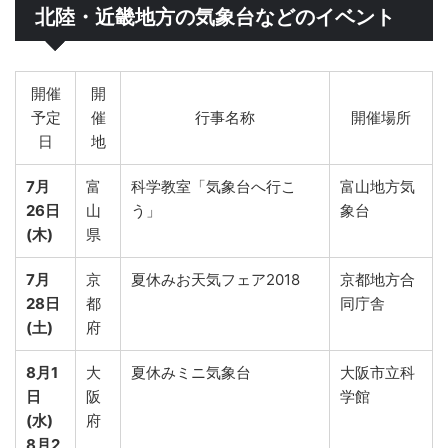
北陸・近畿地方の気象台などのイベント
開催
開
予定
催
行事名称
開催場所
日
地
7月
富
科学教室「気象台へ行こ
富山地方気
26日
山
う」
象台
(木)
県
7月
京
夏休みお天気フェア2018
京都地方合
28日
都
同庁舎
(土)
府
8月1
大
夏休みミニ気象台
大阪市立科
日
阪
学館
(水)
府
8月2