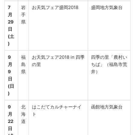
7
岩
お天気フェア盛岡2018
盛岡地方気象台
月
手
29
県
日
(土
)
9
福
お天気フェア2018 in 四季
四季の里「農村い
月
島
の里
ちば」（福島市荒
9
県
井）
日
(日
)
9
北
はこだてカルチャーナイ
函館地方気象台
月
海
ト
22
道
日