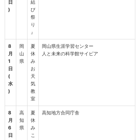
日
結
)
び
祭
り
』
8
岡
夏
岡山県生涯学習センター
月
山
休
人と未来の科学館サイピア
1
県
み
日
お
(
天
水
気
)
教
室
8
高
夏
高知地方合同庁舎
月
知
休
6
県
み
日
こ