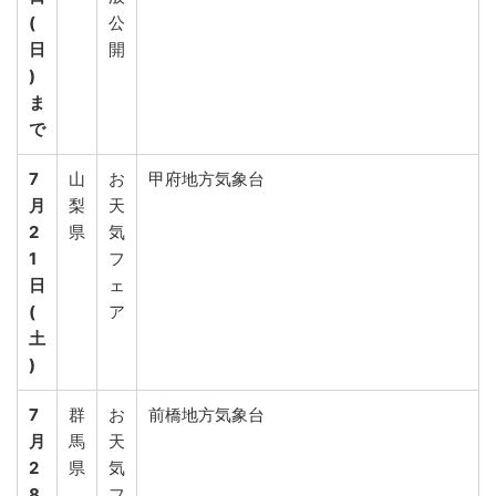
(
公
日
開
)
ま
で
7
山
お
甲府地方気象台
月
梨
天
2
県
気
1
フ
日
ェ
(
ア
土
)
7
群
お
前橋地方気象台
月
馬
天
2
県
気
8
フ