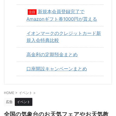
新規本会員登録完了で
注目
Amazonギフト券1000円が貰える
イオンマークのクレジットカード新
規入会特典比較
高金利の定期預金まとめ
口座開設キャンペーンまとめ
HOME
>
イベント
>
広告
イベント
全国の気象台のお天気フェアやお天気教