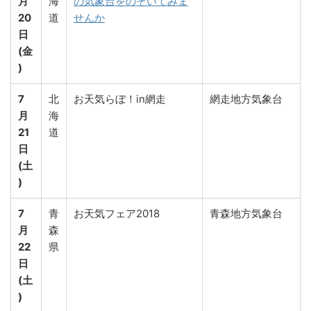
月
海
の気象台をのぞいてみま
20
道
せんか
日
(金
)
7
北
お天気らぼ！in網走
網走地方気象台
月
海
21
道
日
(土
)
7
青
お天気フェア2018
青森地方気象台
月
森
22
県
日
(土
)