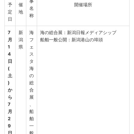
事
予
催
開催場所
名
定
地
称
日
7
新
海
海の総合展：新潟日報メディアシップ
月
潟
フ
船舶一般公開：新潟港山の埠頭
1
県
ェ
4
ス
日
タ
(
海
土
の
)
総
か
合
ら
展
7
、
月
船
2
舶
9
一
日
般