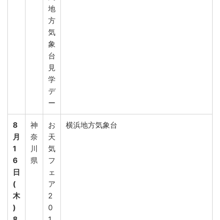
地
方
気
象
台
見
学
デ
ー
8
神
お
横浜地方気象台
月
奈
天
1
川
気
6
県
フ
日
ェ
(
ア
木
2
)
0
8
1