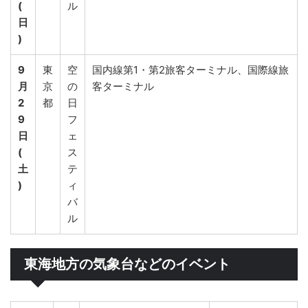
(
ル
日
)
9
東
空
国内線第1・第2旅客ターミナル、国際線旅
月
京
の
客ターミナル
2
都
日
9
フ
日
ェ
(
ス
土
テ
)
ィ
バ
ル
東海地方の気象台などのイベント