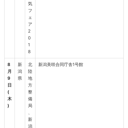
気
フ
ェ
ア
2
0
1
8
8
新
北
新潟美咲合同庁舎1号館
月
潟
陸
9
県
地
日
方
(
整
木
備
)
局
、
新
潟