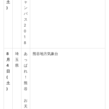
土
ャ
)
ン
パ
ス
2
0
1
8
8
埼
あ
熊谷地方気象台
月
玉
っ
4
県
ぱ
日
れ
(
！
土
熊
)
谷
お
天