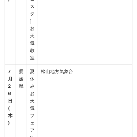
ス
タ
]
お
天
気
教
室
7
愛
夏
松山地方気象台
月
媛
休
2
県
み
6
お
日
天
(
気
木
フ
)
ェ
ア