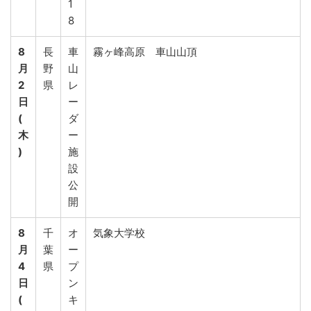
1
8
8
長
車
霧ヶ峰高原 車山山頂
月
野
山
2
県
レ
日
ー
(
ダ
木
ー
)
施
設
公
開
8
千
オ
気象大学校
月
葉
ー
4
県
プ
日
ン
(
キ