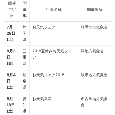
開催
開
予定
催
行事名称
開催場所
日
地
7月
静
お天気フェア
静岡地方気象台
28日
岡
(土)
県
8月3
三
2018夏休みお天気フェ
津地方気象台
日
重
ア
(金)
県
8月4
岐
お天気フェア2018
岐阜地方気象台
日
阜
(土)
県
8月
愛
お天気教室
名古屋地方気象
18日
知
台
(土)
県