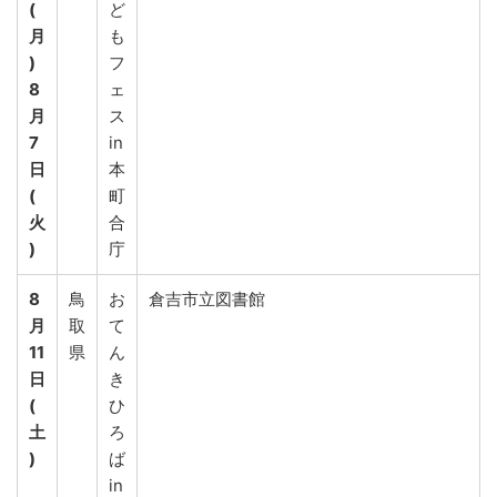
(
ど
月
も
)
フ
8
ェ
月
ス
7
in
日
本
(
町
火
合
)
庁
8
鳥
お
倉吉市立図書館
月
取
て
11
県
ん
日
き
(
ひ
土
ろ
)
ば
in