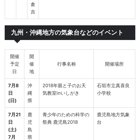
倉
吉
九州・沖縄地方の気象台などのイベント
開催
開
予定
催
行事名称
開催場所
日
地
7月8
沖
2018年親と子のお天
石垣市立真喜良
日
縄
気教室inいしがき
小学校
(日)
県
7月21
鹿
青少年のための科学の
鹿児島地方気象
日
児
祭典 鹿児島2018
台
(土)
島
7月
県