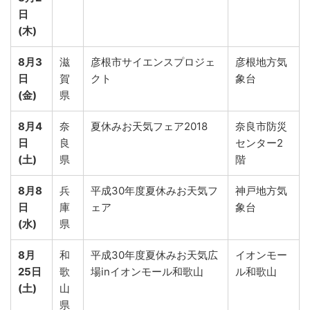
日
(木)
8月3
滋
彦根市サイエンスプロジェ
彦根地方気
日
賀
クト
象台
(金)
県
8月4
奈
夏休みお天気フェア2018
奈良市防災
日
良
センター2
(土)
県
階
8月8
兵
平成30年度夏休みお天気フ
神戸地方気
日
庫
ェア
象台
(水)
県
8月
和
平成30年度夏休みお天気広
イオンモー
25日
歌
場inイオンモール和歌山
ル和歌山
(土)
山
県