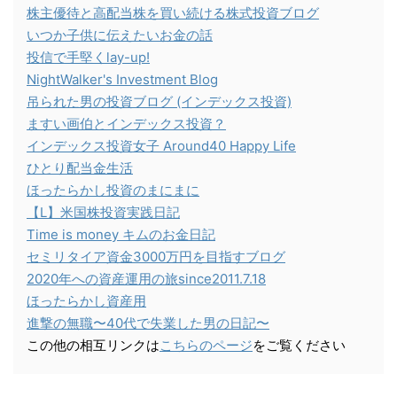
株主優待と高配当株を買い続ける株式投資ブログ
いつか子供に伝えたいお金の話
投信で手堅くlay-up!
NightWalker's Investment Blog
吊られた男の投資ブログ (インデックス投資)
ますい画伯とインデックス投資？
インデックス投資女子 Around40 Happy Life
ひとり配当金生活
ほったらかし投資のまにまに
【L】米国株投資実践日記
Time is money キムのお金日記
セミリタイア資金3000万円を目指すブログ
2020年への資産運用の旅since2011.7.18
ほったらかし資産用
進撃の無職〜40代で失業した男の日記〜
この他の相互リンクは
こちらのページ
をご覧ください