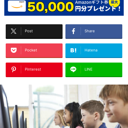
Post
Share
Pocket
Hatena
Pinterest
LINE