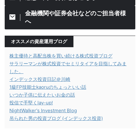
金融機関や証券会社などのご担当者様
へ
オススメの資産運用ブログ
株主優待と高配当株を買い続ける株式投資ブログ
サラリーマンが株式投資でセミリタイアを目指してみま
した。
インデックス投資日記＠川崎
1級FP技能士kaoruのちょっといい話
いつか子供に伝えたいお金の話
投信で手堅くlay-up!
NightWalker's Investment Blog
吊られた男の投資ブログ (インデックス投資)