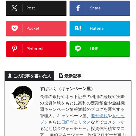
Post
Share
Pocket
Hatena
Pinterest
LINE
この記事を書いた人
最新記事
すぱいく（キャンペーン屋）
長年の銀行やネット証券の利用の経験や実際
の投資体験をもとに高利の定期預金や金融機
関キャンペーン情報満載のブログを運営する
管理人。キャンペーン屋、
週刊現代
や
女性セ
ブン
さらに
日経ヴェリタス
などでコメントす
る定期預金ウォッチャー。投資信託積立マニ
ア。 画伯マネージャー。投信ブロガーが選ぶ