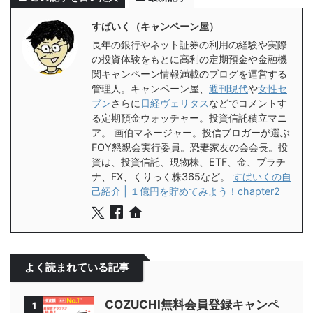
すぱいく（キャンペーン屋）
長年の銀行やネット証券の利用の経験や実際
の投資体験をもとに高利の定期預金や金融機
関キャンペーン情報満載のブログを運営する
管理人。キャンペーン屋、
週刊現代
や
女性セ
ブン
さらに
日経ヴェリタス
などでコメントす
る定期預金ウォッチャー。投資信託積立マニ
ア。 画伯マネージャー。投信ブロガーが選ぶ
FOY懇親会実行委員。恐妻家友の会会長。投
資は、投資信託、現物株、ETF、金、プラチ
ナ、FX、くりっく株365など。
すぱいくの自
己紹介 | １億円を貯めてみよう！chapter2
よく読まれている記事
COZUCHI無料会員登録キャンペ
1