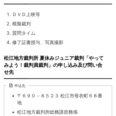
ＤＶＤ上映等
模擬裁判
質問タイム
修了証書授与、写真撮影
松江地方裁判所 夏休みジュニア裁判「やって
みよう！裁判員裁判」の申し込み及び問い合
せ先
申込先
〒６９０－８５２３ 松江市母衣町６８番
地
松江地方裁判所総務課庶務係