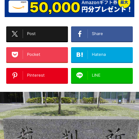
Post
Share
Pocket
Hatena
Pinterest
LINE