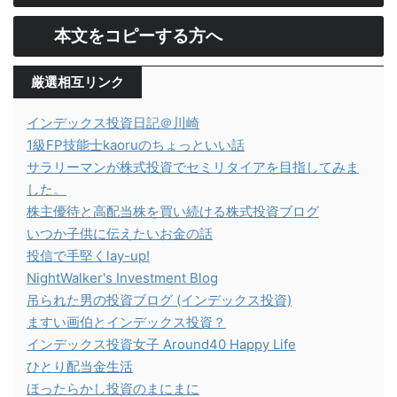
本文をコピーする方へ
厳選相互リンク
インデックス投資日記＠川崎
1級FP技能士kaoruのちょっといい話
サラリーマンが株式投資でセミリタイアを目指してみま
した。
株主優待と高配当株を買い続ける株式投資ブログ
いつか子供に伝えたいお金の話
投信で手堅くlay-up!
NightWalker's Investment Blog
吊られた男の投資ブログ (インデックス投資)
ますい画伯とインデックス投資？
インデックス投資女子 Around40 Happy Life
ひとり配当金生活
ほったらかし投資のまにまに