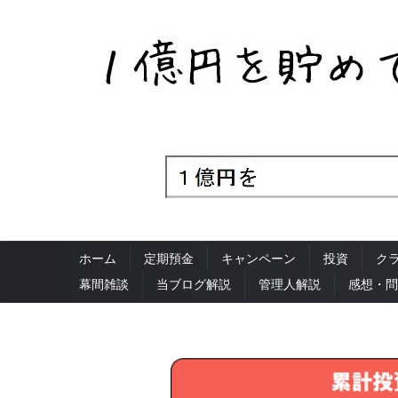
ホーム
定期預金
キャンペーン
投資
ク
幕間雑談
当ブログ解説
管理人解説
感想・問