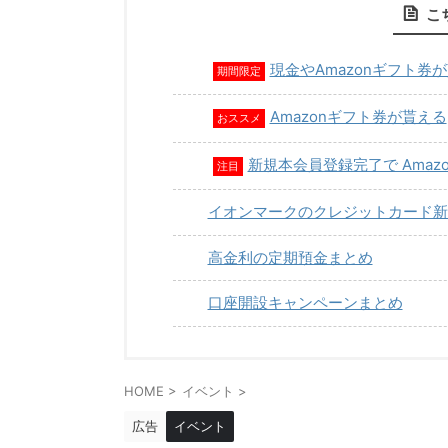
こ
現金やAmazonギフト券
期間限定
Amazonギフト券が貰える
おススメ
新規本会員登録完了で Amaz
注目
イオンマークのクレジットカード新
高金利の定期預金まとめ
口座開設キャンペーンまとめ
HOME
>
イベント
>
広告
イベント