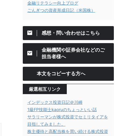
金融リテラシー向上ブログ
ごんぎつの資産形成日記（米国株）
感想・問い合わせはこちら
金融機関や証券会社などのご
担当者様へ
本文をコピーする方へ
厳選相互リンク
インデックス投資日記＠川崎
1級FP技能士kaoruのちょっといい話
サラリーマンが株式投資でセミリタイアを
目指してみました。
株主優待と高配当株を買い続ける株式投資