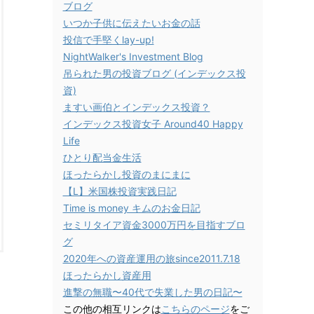
ブログ
いつか子供に伝えたいお金の話
投信で手堅くlay-up!
NightWalker's Investment Blog
吊られた男の投資ブログ (インデックス投
資)
ますい画伯とインデックス投資？
インデックス投資女子 Around40 Happy
Life
ひとり配当金生活
ほったらかし投資のまにまに
【L】米国株投資実践日記
Time is money キムのお金日記
セミリタイア資金3000万円を目指すブロ
グ
2020年への資産運用の旅since2011.7.18
ほったらかし資産用
進撃の無職〜40代で失業した男の日記〜
この他の相互リンクは
こちらのページ
をご