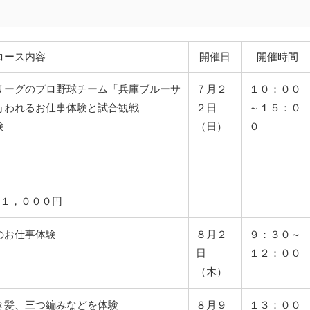
コース内容
開催日
開催時間
リーグのプロ野球チーム「兵庫ブルーサ
７月２
１０：００
行われるお仕事体験と試合観戦
２日
～１５：０
験
（日）
０
き１，０００円
のお仕事体験
８月２
９：３０～
日
１２：００
（木）
き髪、三つ編みなどを体験
８月９
１３：００