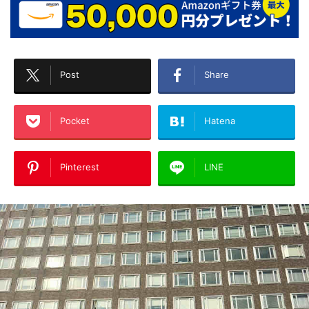
Post
Share
Pocket
Hatena
Pinterest
LINE