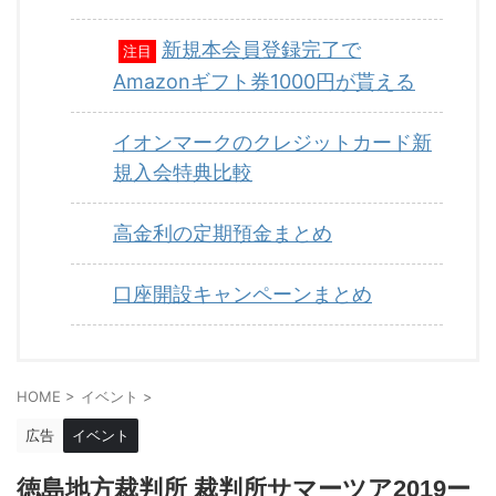
新規本会員登録完了で
注目
Amazonギフト券1000円が貰える
イオンマークのクレジットカード新
規入会特典比較
高金利の定期預金まとめ
口座開設キャンペーンまとめ
HOME
>
イベント
>
広告
イベント
徳島地方裁判所 裁判所サマーツア2019ー