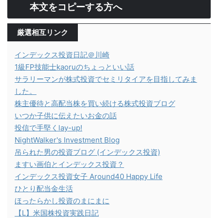
本文をコピーする方へ
厳選相互リンク
インデックス投資日記＠川崎
1級FP技能士kaoruのちょっといい話
サラリーマンが株式投資でセミリタイアを目指してみま
した。
株主優待と高配当株を買い続ける株式投資ブログ
いつか子供に伝えたいお金の話
投信で手堅くlay-up!
NightWalker's Investment Blog
吊られた男の投資ブログ (インデックス投資)
ますい画伯とインデックス投資？
インデックス投資女子 Around40 Happy Life
ひとり配当金生活
ほったらかし投資のまにまに
【L】米国株投資実践日記