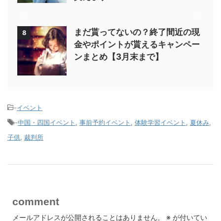
まだ貰ってないの？終了間近の現
8
金やポイントが貰えるキャンペー
ンまとめ【3月末まで】
-
イベント
-
中国・四国イベント
,
事前予約イベント
,
体験学習イベント
,
夏休み
,
子供
,
裁判所
comment
メールアドレスが公開されることはありません。
※
が付いてい