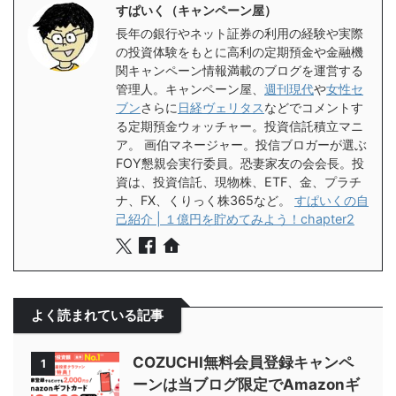
すぱいく（キャンペーン屋）
長年の銀行やネット証券の利用の経験や実際
の投資体験をもとに高利の定期預金や金融機
関キャンペーン情報満載のブログを運営する
管理人。キャンペーン屋、
週刊現代
や
女性セ
ブン
さらに
日経ヴェリタス
などでコメントす
る定期預金ウォッチャー。投資信託積立マニ
ア。 画伯マネージャー。投信ブロガーが選ぶ
FOY懇親会実行委員。恐妻家友の会会長。投
資は、投資信託、現物株、ETF、金、プラチ
ナ、FX、くりっく株365など。
すぱいくの自
己紹介 | １億円を貯めてみよう！chapter2
よく読まれている記事
COZUCHI無料会員登録キャンペ
1
ーンは当ブログ限定でAmazonギ