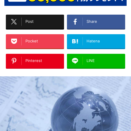
Post
Share
Pocket
Hatena
Pinterest
LINE