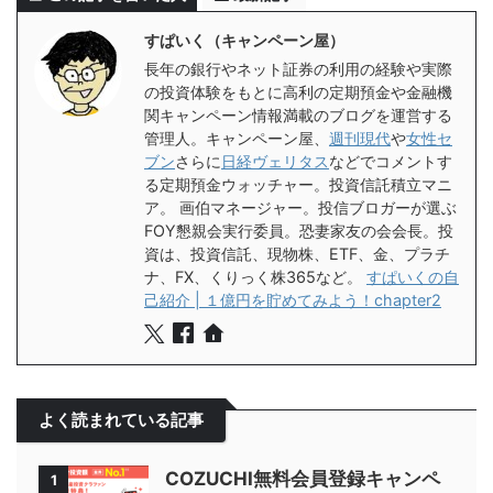
すぱいく（キャンペーン屋）
長年の銀行やネット証券の利用の経験や実際
の投資体験をもとに高利の定期預金や金融機
関キャンペーン情報満載のブログを運営する
管理人。キャンペーン屋、
週刊現代
や
女性セ
ブン
さらに
日経ヴェリタス
などでコメントす
る定期預金ウォッチャー。投資信託積立マニ
ア。 画伯マネージャー。投信ブロガーが選ぶ
FOY懇親会実行委員。恐妻家友の会会長。投
資は、投資信託、現物株、ETF、金、プラチ
ナ、FX、くりっく株365など。
すぱいくの自
己紹介 | １億円を貯めてみよう！chapter2
よく読まれている記事
COZUCHI無料会員登録キャンペ
1