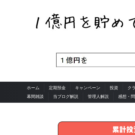
ホーム
定期預金
キャンペーン
投資
ク
幕間雑談
当ブログ解説
管理人解説
感想・問