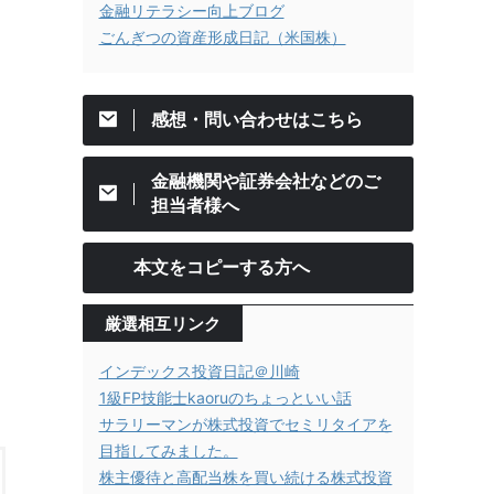
金融リテラシー向上ブログ
ごんぎつの資産形成日記（米国株）
感想・問い合わせはこちら
金融機関や証券会社などのご
担当者様へ
本文をコピーする方へ
厳選相互リンク
インデックス投資日記＠川崎
1級FP技能士kaoruのちょっといい話
サラリーマンが株式投資でセミリタイアを
目指してみました。
株主優待と高配当株を買い続ける株式投資