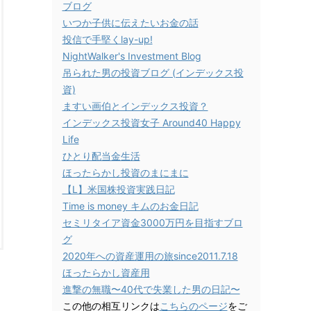
ブログ
いつか子供に伝えたいお金の話
投信で手堅くlay-up!
NightWalker's Investment Blog
吊られた男の投資ブログ (インデックス投
資)
ますい画伯とインデックス投資？
インデックス投資女子 Around40 Happy
Life
ひとり配当金生活
ほったらかし投資のまにまに
【L】米国株投資実践日記
Time is money キムのお金日記
セミリタイア資金3000万円を目指すブロ
グ
2020年への資産運用の旅since2011.7.18
ほったらかし資産用
進撃の無職〜40代で失業した男の日記〜
この他の相互リンクは
こちらのページ
をご