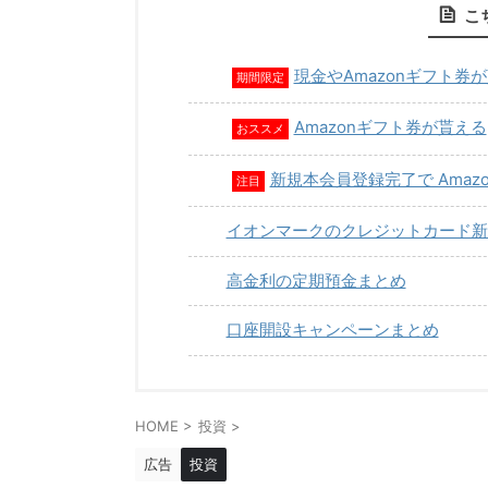
こ
現金やAmazonギフト券
期間限定
Amazonギフト券が貰える
おススメ
新規本会員登録完了で Amaz
注目
イオンマークのクレジットカード新
高金利の定期預金まとめ
口座開設キャンペーンまとめ
HOME
>
投資
>
広告
投資