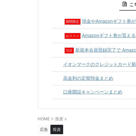
こ
現金やAmazonギフト券
期間限定
Amazonギフト券が貰える
おススメ
新規本会員登録完了で Amaz
注目
イオンマークのクレジットカード新
高金利の定期預金まとめ
口座開設キャンペーンまとめ
HOME
>
投資
>
広告
投資