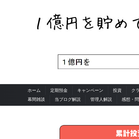
ホーム
定期預金
キャンペーン
投資
ク
幕間雑談
当ブログ解説
管理人解説
感想・問