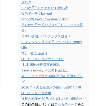
ブログ
いつか子供に伝えたいお金の話
投信で手堅くlay-up!
NightWalker's Investment Blog
吊られた男の投資ブログ (インデックス投
資)
ますい画伯とインデックス投資？
インデックス投資女子 Around40 Happy
Life
ひとり配当金生活
ほったらかし投資のまにまに
【L】米国株投資実践日記
Time is money キムのお金日記
セミリタイア資金3000万円を目指すブロ
グ
2020年への資産運用の旅since2011.7.18
ほったらかし資産用
進撃の無職〜40代で失業した男の日記〜
この他の相互リンクは
こちらのページ
をご