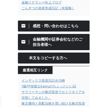
金融リテラシー向上ブログ
ごんぎつの資産形成日記（米国株）
感想・問い合わせはこちら
金融機関や証券会社などのご
担当者様へ
本文をコピーする方へ
厳選相互リンク
インデックス投資日記＠川崎
1級FP技能士kaoruのちょっといい話
サラリーマンが株式投資でセミリタイアを
目指してみました。
株主優待と高配当株を買い続ける株式投資