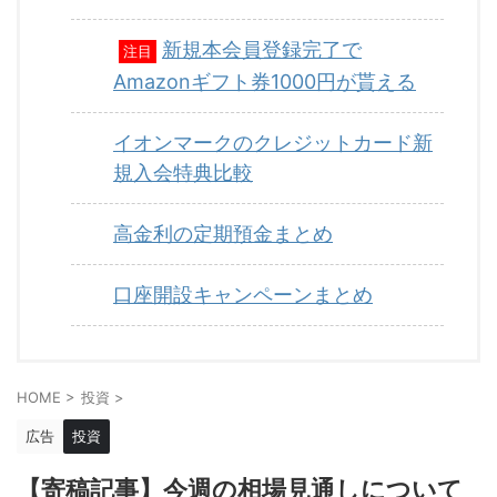
新規本会員登録完了で
注目
Amazonギフト券1000円が貰える
イオンマークのクレジットカード新
規入会特典比較
高金利の定期預金まとめ
口座開設キャンペーンまとめ
HOME
>
投資
>
広告
投資
【寄稿記事】今週の相場見通しについて