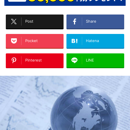
Post
Share
Pocket
Hatena
Pinterest
LINE