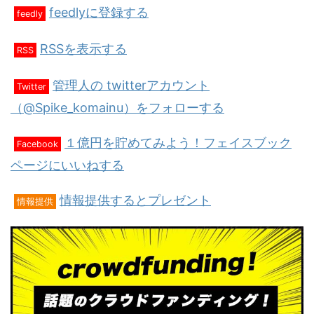
feedlyに登録する
feedly
RSSを表示する
RSS
管理人の twitterアカウント
Twitter
（@Spike_komainu）をフォローする
１億円を貯めてみよう！フェイスブック
Facebook
ページにいいねする
情報提供するとプレゼント
情報提供