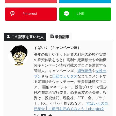
Pinterest
LINE
この記事を書いた人
最新記事
すぱいく（キャンペーン屋）
長年の銀行やネット証券の利用の経験や実際
の投資体験をもとに高利の定期預金や金融機
関キャンペーン情報満載のブログを運営する
管理人。キャンペーン屋、
週刊現代
や
女性セ
ブン
さらに
日経ヴェリタス
などでコメントす
る定期預金ウォッチャー。投資信託積立マニ
ア。 画伯マネージャー。投信ブロガーが選ぶ
FOY懇親会実行委員。恐妻家友の会会長。投
資は、投資信託、現物株、ETF、金、プラチ
ナ、FX、くりっく株365など。
すぱいくの自
己紹介 | １億円を貯めてみよう！chapter2