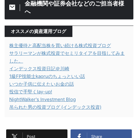
金融機関や証券会社などのご担当者様
へ
オススメの資産運用ブログ
株主優待と高配当株を買い続ける株式投資ブログ
サラリーマンが株式投資でセミリタイアを目指してみま
した。
インデックス投資日記＠川崎
1級FP技能士kaoruのちょっといい話
いつか子供に伝えたいお金の話
投信で手堅くlay-up!
NightWalker's Investment Blog
吊られた男の投資ブログ (インデックス投資)
Post
Share