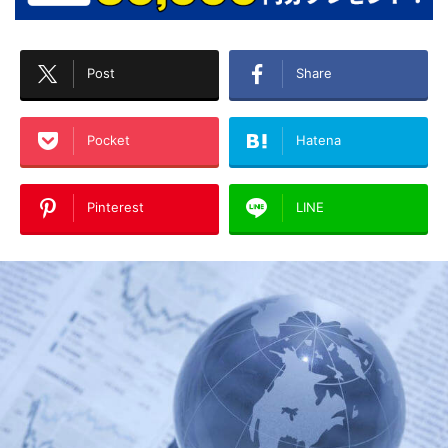
Post
Share
Pocket
Hatena
Pinterest
LINE