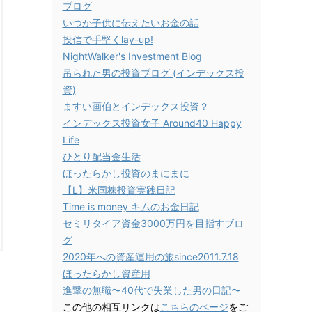
ブログ
いつか子供に伝えたいお金の話
投信で手堅くlay-up!
NightWalker's Investment Blog
吊られた男の投資ブログ (インデックス投
資)
ますい画伯とインデックス投資？
インデックス投資女子 Around40 Happy
Life
ひとり配当金生活
ほったらかし投資のまにまに
【L】米国株投資実践日記
Time is money キムのお金日記
セミリタイア資金3000万円を目指すブロ
グ
2020年への資産運用の旅since2011.7.18
ほったらかし資産用
進撃の無職〜40代で失業した男の日記〜
この他の相互リンクは
こちらのページ
をご