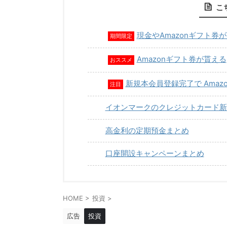
こ
現金やAmazonギフト券
期間限定
Amazonギフト券が貰える
おススメ
新規本会員登録完了で Amaz
注目
イオンマークのクレジットカード新
高金利の定期預金まとめ
口座開設キャンペーンまとめ
HOME
>
投資
>
広告
投資