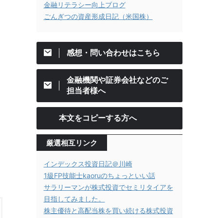
金融リテラシー向上ブログ
ごんぎつの資産形成日記（米国株）
感想・問い合わせはこちら
金融機関や証券会社などのご
担当者様へ
本文をコピーする方へ
厳選相互リンク
インデックス投資日記＠川崎
1級FP技能士kaoruのちょっといい話
サラリーマンが株式投資でセミリタイアを
目指してみました。
株主優待と高配当株を買い続ける株式投資