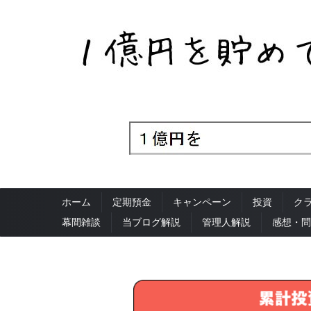
ホーム
定期預金
キャンペーン
投資
ク
幕間雑談
当ブログ解説
管理人解説
感想・問