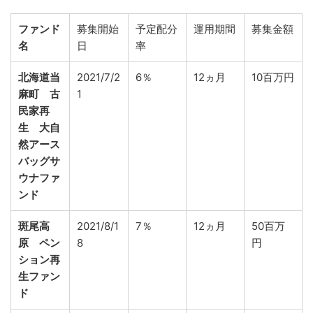
ファンド
募集開始
予定配分
運用期間
募集金額
名
日
率
北海道当
2021/7/2
6％
12ヵ月
10百万円
麻町 古
1
民家再
生 大自
然アース
バッグサ
ウナファ
ンド
斑尾高
2021/8/1
7％
12ヵ月
50百万
原 ペン
8
円
ション再
生ファン
ド