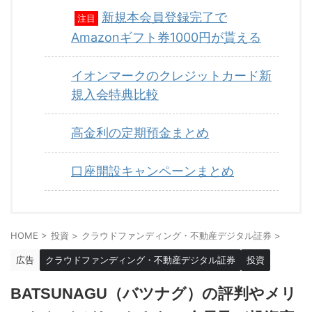
新規本会員登録完了で
注目
Amazonギフト券1000円が貰える
イオンマークのクレジットカード新
規入会特典比較
高金利の定期預金まとめ
口座開設キャンペーンまとめ
HOME
>
投資
>
クラウドファンディング・不動産デジタル証券
>
広告
クラウドファンディング・不動産デジタル証券
投資
BATSUNAGU（バツナグ）の評判やメリ