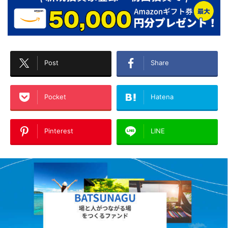
Post
Share
Pocket
Hatena
Pinterest
LINE