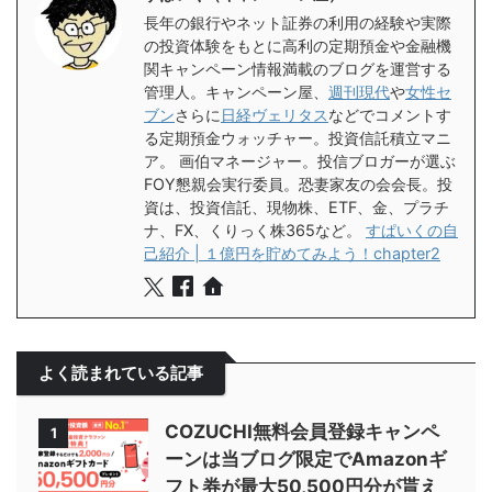
長年の銀行やネット証券の利用の経験や実際
の投資体験をもとに高利の定期預金や金融機
関キャンペーン情報満載のブログを運営する
管理人。キャンペーン屋、
週刊現代
や
女性セ
ブン
さらに
日経ヴェリタス
などでコメントす
る定期預金ウォッチャー。投資信託積立マニ
ア。 画伯マネージャー。投信ブロガーが選ぶ
FOY懇親会実行委員。恐妻家友の会会長。投
資は、投資信託、現物株、ETF、金、プラチ
ナ、FX、くりっく株365など。
すぱいくの自
己紹介 | １億円を貯めてみよう！chapter2
よく読まれている記事
COZUCHI無料会員登録キャンペ
1
ーンは当ブログ限定でAmazonギ
フト券が最大50,500円分が貰え