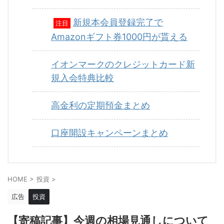
新規本会員登録完了で
注目
Amazonギフト券1000円が貰える
イオンマークのクレジットカード新
規入会特典比較
高金利の定期預金まとめ
口座開設キャンペーンまとめ
HOME
>
投資
>
広告
投資
【寄稿記事】今週の相場見通しについて