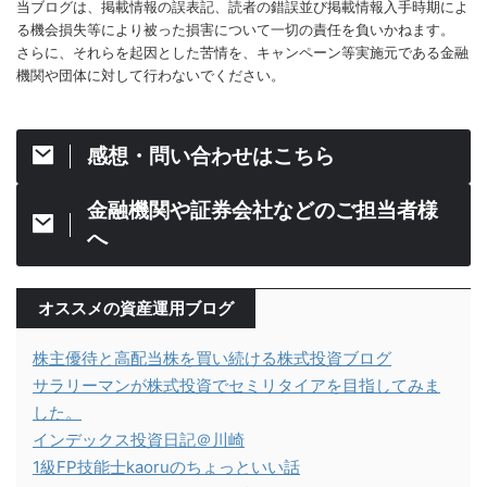
当ブログは、掲載情報の誤表記、読者の錯誤並び掲載情報入手時期によ
る機会損失等により被った損害について一切の責任を負いかねます。
さらに、それらを起因とした苦情を、キャンペーン等実施元である金融
機関や団体に対して行わないでください。
感想・問い合わせはこちら
金融機関や証券会社などのご担当者様
へ
オススメの資産運用ブログ
株主優待と高配当株を買い続ける株式投資ブログ
サラリーマンが株式投資でセミリタイアを目指してみま
した。
インデックス投資日記＠川崎
1級FP技能士kaoruのちょっといい話