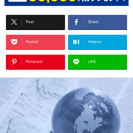
Post
Share
Pocket
Hatena
Pinterest
LINE