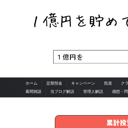
ホーム
定期預金
キャンペーン
投資
ク
幕間雑談
当ブログ解説
管理人解説
感想・問