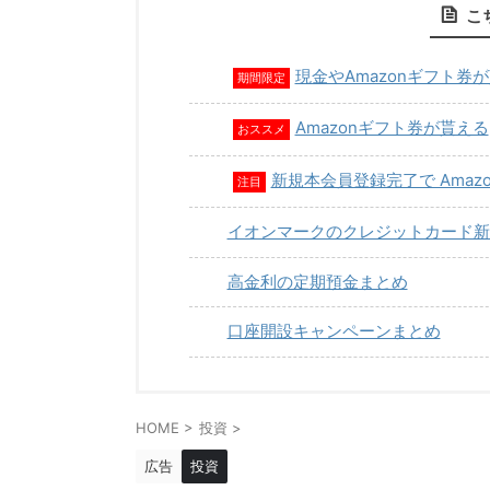
こ
現金やAmazonギフト券
期間限定
Amazonギフト券が貰える
おススメ
新規本会員登録完了で Amaz
注目
イオンマークのクレジットカード新
高金利の定期預金まとめ
口座開設キャンペーンまとめ
HOME
>
投資
>
広告
投資