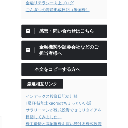
金融リテラシー向上ブログ
ごんぎつの資産形成日記（米国株）
感想・問い合わせはこちら
金融機関や証券会社などのご
担当者様へ
本文をコピーする方へ
厳選相互リンク
インデックス投資日記＠川崎
1級FP技能士kaoruのちょっといい話
サラリーマンが株式投資でセミリタイアを
目指してみました。
株主優待と高配当株を買い続ける株式投資