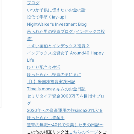
ブログ
いつか子供に伝えたいお金の話
投信で手堅くlay-up!
NightWalker's Investment Blog
吊られた男の投資ブログ (インデックス投
資)
ますい画伯とインデックス投資？
インデックス投資女子 Around40 Happy
Life
ひとり配当金生活
ほったらかし投資のまにまに
【L】米国株投資実践日記
Time is money キムのお金日記
セミリタイア資金3000万円を目指すブロ
グ
2020年への資産運用の旅since2011.7.18
ほったらかし資産用
進撃の無職〜40代で失業した男の日記〜
この他の相互リンクは
こちらのページ
をご