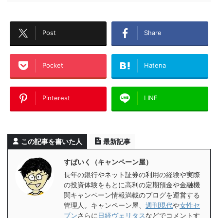
Post
Share
Pocket
Hatena
Pinterest
LINE
この記事を書いた人
最新記事
すぱいく（キャンペーン屋）
長年の銀行やネット証券の利用の経験や実際
の投資体験をもとに高利の定期預金や金融機
関キャンペーン情報満載のブログを運営する
管理人。キャンペーン屋、
週刊現代
や
女性セ
ブン
さらに
日経ヴェリタス
などでコメントす