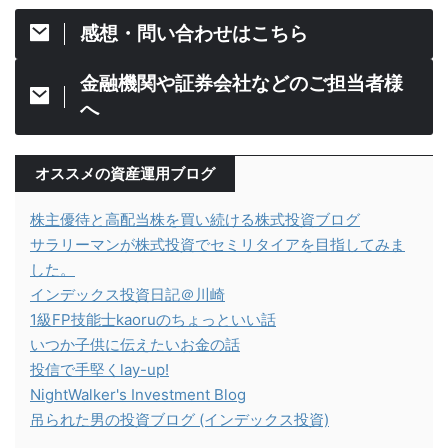
感想・問い合わせはこちら
金融機関や証券会社などのご担当者様
へ
オススメの資産運用ブログ
株主優待と高配当株を買い続ける株式投資ブログ
サラリーマンが株式投資でセミリタイアを目指してみま
した。
インデックス投資日記＠川崎
1級FP技能士kaoruのちょっといい話
いつか子供に伝えたいお金の話
投信で手堅くlay-up!
NightWalker's Investment Blog
吊られた男の投資ブログ (インデックス投資)