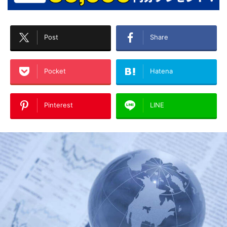
Post
Share
Pocket
Hatena
Pinterest
LINE