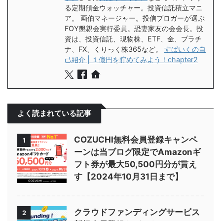
る定期預金ウォッチャー。投資信託積立マニ
ア。 画伯マネージャー。投信ブロガーが選ぶ
FOY懇親会実行委員。恐妻家友の会会長。投
資は、投資信託、現物株、ETF、金、プラチ
ナ、FX、くりっく株365など。
すぱいくの自
己紹介 | １億円を貯めてみよう！chapter2
よく読まれている記事
COZUCHI無料会員登録キャンペ
1
ーンは当ブログ限定でAmazonギ
フト券が最大50,500円分が貰え
す【2024年10月31日まで】
クラウドファンディングサービス
2