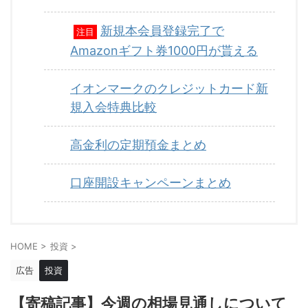
新規本会員登録完了で
注目
Amazonギフト券1000円が貰える
イオンマークのクレジットカード新
規入会特典比較
高金利の定期預金まとめ
口座開設キャンペーンまとめ
HOME
>
投資
>
広告
投資
【寄稿記事】今週の相場見通しについて