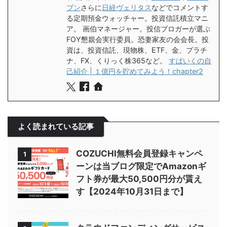
ブン
さらに
日経ヴェリタス
などでコメントす
る定期預金ウォッチャー。投資信託積立マニ
ア。 画伯マネージャー。投信ブロガーが選ぶ
FOY懇親会実行委員。恐妻家友の会会長。投
資は、投資信託、現物株、ETF、金、プラチ
ナ、FX、くりっく株365など。
すぱいくの自
己紹介 | １億円を貯めてみよう！chapter2
よく読まれている記事
COZUCHI無料会員登録キャンペ
1
ーンは当ブログ限定でAmazonギ
フト券が最大50,500円分が貰え
す【2024年10月31日まで】