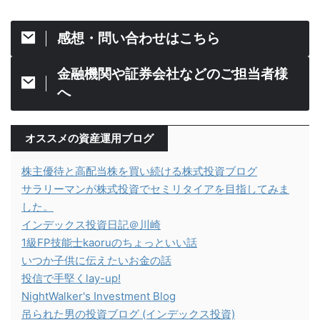
感想・問い合わせはこちら
金融機関や証券会社などのご担当者様
へ
オススメの資産運用ブログ
株主優待と高配当株を買い続ける株式投資ブログ
サラリーマンが株式投資でセミリタイアを目指してみま
した。
インデックス投資日記＠川崎
1級FP技能士kaoruのちょっといい話
いつか子供に伝えたいお金の話
投信で手堅くlay-up!
NightWalker's Investment Blog
吊られた男の投資ブログ (インデックス投資)