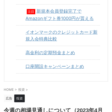
新規本会員登録完了で
注目
Amazonギフト券1000円が貰える
イオンマークのクレジットカード新
規入会特典比較
高金利の定期預金まとめ
口座開設キャンペーンまとめ
HOME
>
投資
>
広告
投資
今週の相場見通しについて（2023年4月