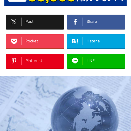
Post
Share
Pocket
Hatena
Pinterest
LINE