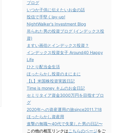
ブログ
いつか子供に伝えたいお金の話
投信で手堅くlay-up!
NightWalker's Investment Blog
吊られた男の投資ブログ (インデックス投
資)
ますい画伯とインデックス投資？
インデックス投資女子 Around40 Happy
Life
ひとり配当金生活
ほったらかし投資のまにまに
【L】米国株投資実践日記
Time is money キムのお金日記
セミリタイア資金3000万円を目指すブロ
グ
2020年への資産運用の旅since2011.7.18
ほったらかし資産用
進撃の無職〜40代で失業した男の日記〜
この他の相互リンクは
こちらのページ
をご