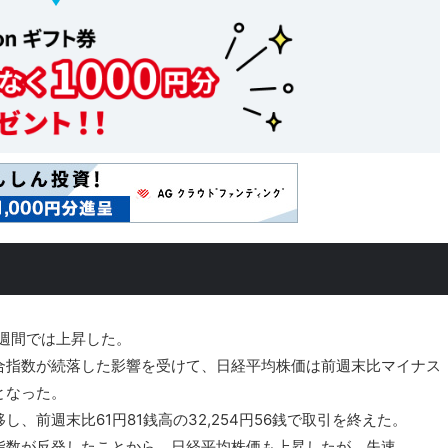
は週間では上昇した。
合指数が続落した影響を受けて、日経平均株価は前週末比マイナス
となった。
、前週末比61円81銭高の32,254円56銭で取引を終えた。
指数が反発したことから、日経平均株価も上昇したが、失速。