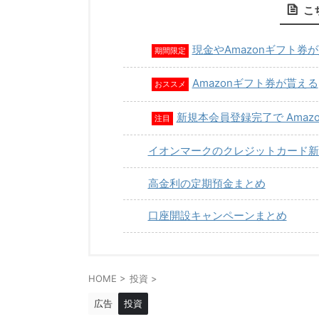
こ
現金やAmazonギフト券
期間限定
Amazonギフト券が貰える
おススメ
新規本会員登録完了で Amaz
注目
イオンマークのクレジットカード新
高金利の定期預金まとめ
口座開設キャンペーンまとめ
HOME
>
投資
>
広告
投資