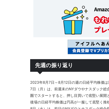
先週の振り返り
2023年8月7日～8月12日の週の日経平均株価
7日（月）は、前週末のNYダウやナスダック総
圏でスタートすると、押し目買いで底堅い展開
後場の日経平均株価は円高が一服して底堅く推移し
8日（火）は、前日のNYダウとナスダック総合