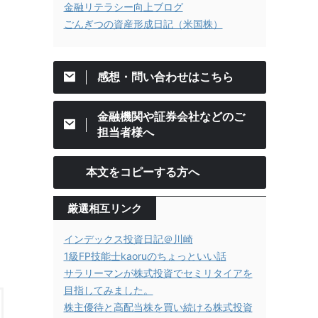
金融リテラシー向上ブログ
ごんぎつの資産形成日記（米国株）
感想・問い合わせはこちら
金融機関や証券会社などのご
担当者様へ
本文をコピーする方へ
厳選相互リンク
インデックス投資日記＠川崎
1級FP技能士kaoruのちょっといい話
サラリーマンが株式投資でセミリタイアを
目指してみました。
株主優待と高配当株を買い続ける株式投資