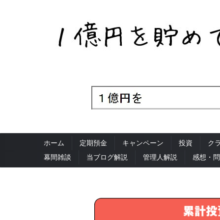
ホーム
定期預金
キャンペーン
投資
ク
幕間雑談
当ブログ解説
管理人解説
感想・問