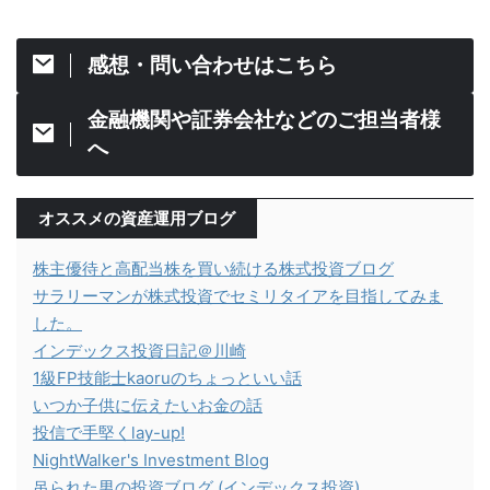
感想・問い合わせはこちら
金融機関や証券会社などのご担当者様
へ
オススメの資産運用ブログ
株主優待と高配当株を買い続ける株式投資ブログ
サラリーマンが株式投資でセミリタイアを目指してみま
した。
インデックス投資日記＠川崎
1級FP技能士kaoruのちょっといい話
いつか子供に伝えたいお金の話
投信で手堅くlay-up!
NightWalker's Investment Blog
吊られた男の投資ブログ (インデックス投資)