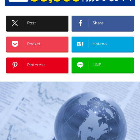
Post
Share
Pocket
Hatena
Pinterest
LINE