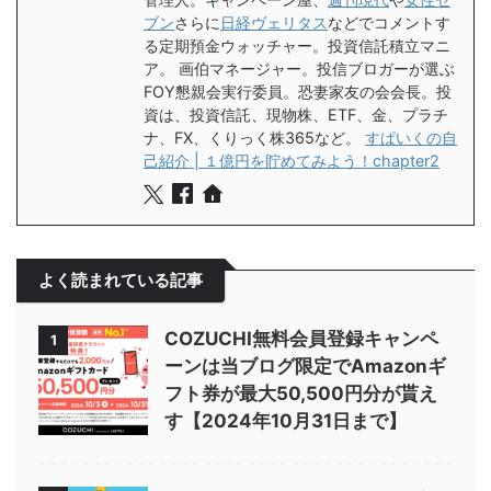
ブン
さらに
日経ヴェリタス
などでコメントす
る定期預金ウォッチャー。投資信託積立マニ
ア。 画伯マネージャー。投信ブロガーが選ぶ
FOY懇親会実行委員。恐妻家友の会会長。投
資は、投資信託、現物株、ETF、金、プラチ
ナ、FX、くりっく株365など。
すぱいくの自
己紹介 | １億円を貯めてみよう！chapter2
よく読まれている記事
COZUCHI無料会員登録キャンペ
1
ーンは当ブログ限定でAmazonギ
フト券が最大50,500円分が貰え
す【2024年10月31日まで】