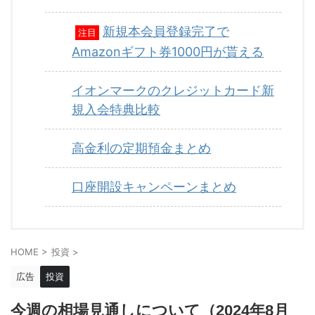
新規本会員登録完了で
注目
Amazonギフト券1000円が貰える
イオンマークのクレジットカード新
規入会特典比較
高金利の定期預金まとめ
口座開設キャンペーンまとめ
HOME
>
投資
>
広告
投資
今週の相場見通しについて（2024年8月