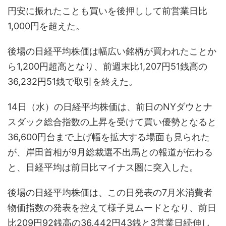
円安に振れたことも買いを後押しして前営業日比
1,000円を超えた。
後場の日経平均株価は幅広い銘柄が買われたことか
ら1,200円超高となり、前週末比1,207円51銭高の
36,232円51銭で取引を終えた。
14日（水）の日経平均株価は、前日のNYダウとナ
スダック総合指数の上昇を受けて買い優勢となると
36,600円台まで上げ幅を拡大する場面も見られた
が、岸田首相が9月総裁選不出馬との報道が伝わる
と、日経平均は前日比マイナス圏に突入した。
後場の日経平均株価は、この日発表の7月米消費者
物価指数の発表を控えて様子見ムードとなり、前日
比209円92銭高の36,442円43銭と3営業日続伸し