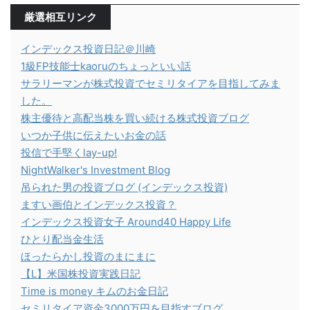
厳選相互リンク
インデックス投資日記＠川崎
1級FP技能士kaoruのちょっといい話
サラリーマンが株式投資でセミリタイアを目指してみま
した。
株主優待と高配当株を買い続ける株式投資ブログ
いつか子供に伝えたいお金の話
投信で手堅くlay-up!
NightWalker's Investment Blog
吊られた男の投資ブログ (インデックス投資)
ますい画伯とインデックス投資？
インデックス投資女子 Around40 Happy Life
ひとり配当金生活
ほったらかし投資のまにまに
【L】米国株投資実践日記
Time is money キムのお金日記
セミリタイア資金3000万円を目指すブログ