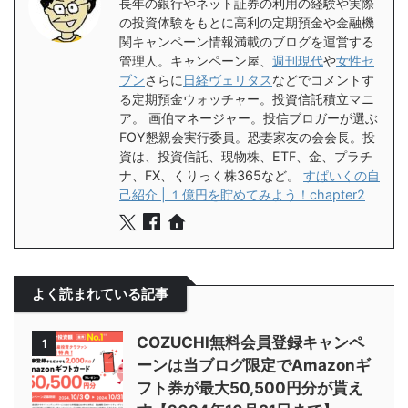
長年の銀行やネット証券の利用の経験や実際
の投資体験をもとに高利の定期預金や金融機
関キャンペーン情報満載のブログを運営する
管理人。キャンペーン屋、
週刊現代
や
女性セ
ブン
さらに
日経ヴェリタス
などでコメントす
る定期預金ウォッチャー。投資信託積立マニ
ア。 画伯マネージャー。投信ブロガーが選ぶ
FOY懇親会実行委員。恐妻家友の会会長。投
資は、投資信託、現物株、ETF、金、プラチ
ナ、FX、くりっく株365など。
すぱいくの自
己紹介 | １億円を貯めてみよう！chapter2
よく読まれている記事
COZUCHI無料会員登録キャンペ
1
ーンは当ブログ限定でAmazonギ
フト券が最大50,500円分が貰え